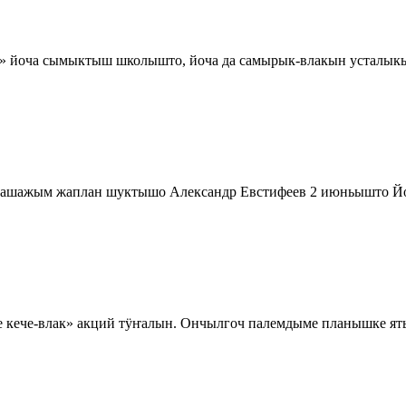
» йоча сымыктыш школышто, йоча да самырык-влакын усталыкы
 пашажым жаплан шуктышо Александр Евстифеев 2 июньышто
 кече-влак» акций тӱҥалын. Ончылгоч палемдыме планышке яты