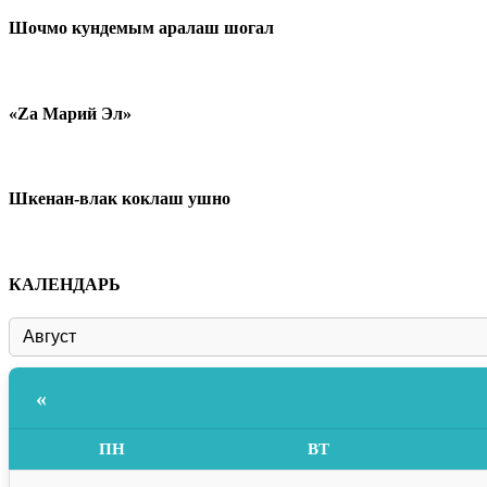
Шочмо кундемым аралаш шогал
«Zа Марий Эл»
Шкенан-влак коклаш ушно
КАЛЕНДАРЬ
«
ПН
ВТ