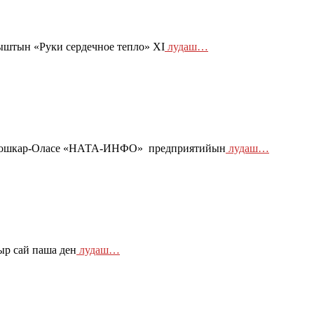
штын «Руки сердечное тепло» XI
лудаш…
 Йошкар-Оласе «НАТА-ИНФО» предприятийын
лудаш…
р сай паша ден
лудаш…