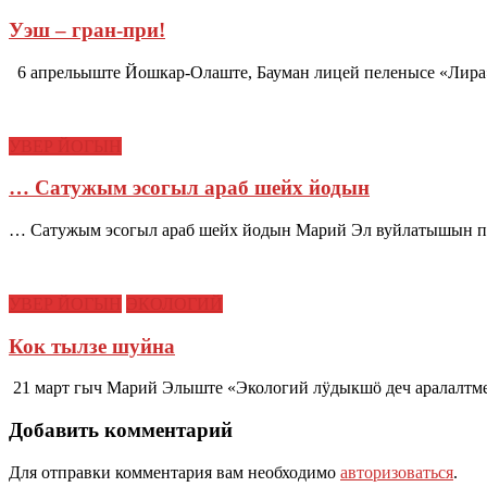
Уэш – гран-при!
6 апрельыште Йошкар-Олаште, Бауман лицей пеленысе «Лира
УВЕР ЙОГЫН
… Сатужым эсогыл араб шейх йодын
… Сатужым эсогыл араб шейх йодын Марий Эл вуйлатышын
УВЕР ЙОГЫН
ЭКОЛОГИЙ
Кок тылзе шуйна
21 март гыч Марий Элыште «Экологий лӱдыкшӧ деч аралалтме
Добавить комментарий
Для отправки комментария вам необходимо
авторизоваться
.