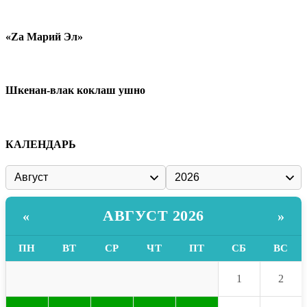
«Zа Марий Эл»
Шкенан-влак коклаш ушно
КАЛЕНДАРЬ
АВГУСТ 2026
«
»
ПН
ВТ
СР
ЧТ
ПТ
СБ
ВС
1
2