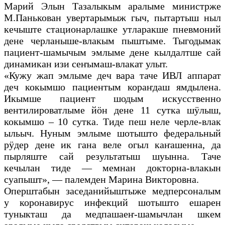
Марий Элын Тазалыкым аралыме министрже
М.Панькован увертарымыж гыч, пытартыш ныл
кечыште стационарлашке утларакше пневмоний
дене черланыше-влакым пыштыме. Тыгодымак
пациент-шамычым эмлыме дене кылдалтше сай
динамикан изи сеҥымаш-влакат улыт.
«Кужу жап эмлыме деч вара таче ИВЛ аппарат
деч кокымшо пациентым кораҥдаш ямдылена.
Икымше пациент шодым искусственно
вентилироватлыме йӧн дене 11 сутка шӱлыш,
кокымшо – 10 сутка. Тиде пеш неле черле-влак
ыльыч. Нуным эмлыме шотышто федеральный
рӱдер дене ик гана веле огыл каҥашенна, да
пырляште сай результатыш шуынна. Таче
кечылан тиде — мемнан докторна-влакын
суапышт», — палемден Марина Викторовна.
Оперштабын заседанийыштыже медперсоналым
у коронавирус инфекций шотышто ешарен
туныкташ да медпашаеҥ-шамычлан шкем