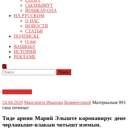
СПОРТ
СЫЛНЫМУТ
ЙОШКАР-ОЛА
НА РУССКОМ
О НАС
НОВОСТИ
СТАТЬИ
ПОДПИСКЕ
О нас
ВАШКЫЛ
ИСТОРИЙ
РЕКЛАМЕ
Найти:
УВЕР ЙОГЫН
24.04.2020
Маргарита Иванова
Комментарий
Материалым 993
гана онченыт
Тиде арнян Марий Элыште коронавирус дене
черланыше-влакын чотышт иземын.