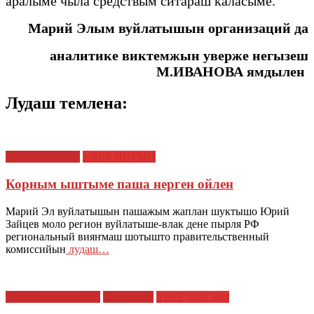
аралыме чыла средствым ситараш каласыме.
Марий Элым вуйлатышын организаций да
аналитике виктемжын уверже негызеш
М.ИВАНОВА ямдылен
Лудаш темлена:
КУЧЕМЫШТЕ
УВЕР ЙОГЫН
Корным ыштыме паша нерген ойлен
Марий Эл вуйлатышын пашажым жаплан шуктышо Юрий
Зайцев моло регион вуйлатыше-влак дене пырля РФ
региональный вияҥмаш шотышто правительственный
комиссийын
лудаш…
МАРИЙ ЭЛ : ТАЧЕ
нацпроект
УВЕР ЙОГЫН