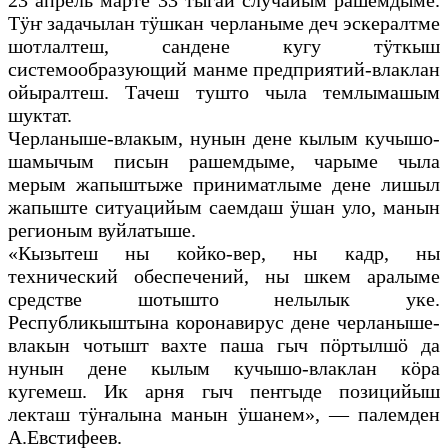
23 апрель марте 33 тыгай случайым рашемдыме.
Тӱҥ задачылан тӱшкан черланыме деч эскералтме
шотлалтеш, сандене кугу тӱткыш
системообразующий манме предприятий-влаклан
ойыралтеш. Тачеш тушто чыла темлымашым
шуктат.
Черланыше-влакым, нунын дене кылым кучышо-
шамычым писын рашемдыме, чарыме чыла
мерым жапыштыже приниматлыме дене лишыл
жапыште ситуацийым саемдаш ӱшан уло, манын
регионым вуйлатыше.
«Кызытеш ны койко-вер, ны кадр, ны
технический обеспечений, ны шкем аралыме
средстве шотышто нелылык уке.
Республикыштына коронавирус дене черланыше-
влакын чотышт вахте паша гыч пӧртылшӧ да
нунын дене кылым кучышо-влаклан кӧра
кугемеш. Ик арня гыч пеҥгыде позицийыш
лекташ тӱҥалына манын ӱшанем», — палемден
А.Евстифеев.