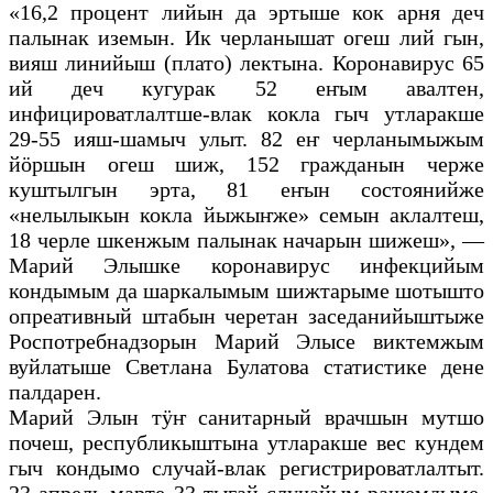
«16,2 процент лийын да эртыше кок арня деч
палынак иземын. Ик черланышат огеш лий гын,
вияш линийыш (плато) лектына. Коронавирус 65
ий деч кугурак 52 еҥым авалтен,
инфицироватлалтше-влак кокла гыч утларакше
29-55 ияш-шамыч улыт. 82 еҥ черланымыжым
йӧршын огеш шиж, 152 гражданын черже
куштылгын эрта, 81 еҥын состоянийже
«нелылыкын кокла йыжыҥже» семын аклалтеш,
18 черле шкенжым палынак начарын шижеш», —
Марий Элышке коронавирус инфекцийым
кондымым да шаркалымым шижтарыме шотышто
опреативный штабын черетан заседанийыштыже
Роспотребнадзорын Марий Элысе виктемжым
вуйлатыше Светлана Булатова статистике дене
палдарен.
Марий Элын тӱҥ санитарный врачшын мутшо
почеш, республикыштына утларакше вес кундем
гыч кондымо случай-влак регистрироватлалтыт.