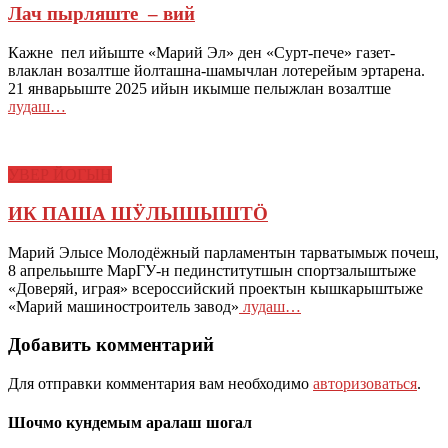
Лач пырляште – вий
Кажне пел ийыште «Марий Эл» ден «Сурт-пече» газет-
влаклан возалтше йолташна-шамычлан лотерейым эртарена.
21 январьыште 2025 ийын икымше пелыжлан возалтше
лудаш…
УВЕР ЙОГЫН
ИК ПАША ШӰЛЫШЫШТӦ
Марий Элысе Молодёжный парламентын тарватымыж почеш,
8 апрельыште МарГУ-н пединститутшын спортзалыштыже
«Доверяй, играя» всероссийский проектын кышкарыштыже
«Марий машиностроитель завод»
лудаш…
Добавить комментарий
Для отправки комментария вам необходимо
авторизоваться
.
Шочмо кундемым аралаш шогал