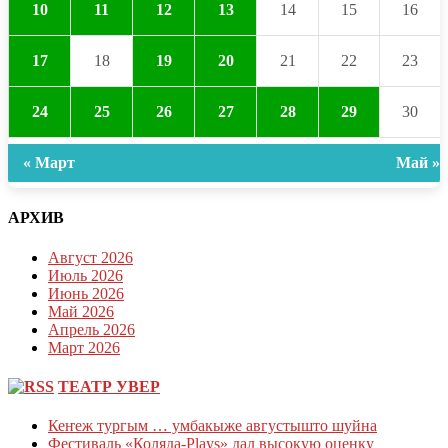
10
11
12
13
14
15
16
17
18
19
20
21
22
23
24
25
26
27
28
29
30
« Март
Май »
АРХИВ
Август 2026
Июль 2026
Июнь 2026
Май 2026
Апрель 2026
Март 2026
ТЕАТР УВЕР
Кеҥеж тургым … умбакыже августышто шуйна
Фестиваль «Коляда-Plays» дал высокую оценку