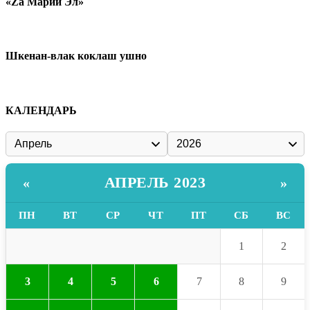
«Zа Марий Эл»
Шкенан-влак коклаш ушно
КАЛЕНДАРЬ
АПРЕЛЬ 2023
«
»
ПН
ВТ
СР
ЧТ
ПТ
СБ
ВС
1
2
3
4
5
6
7
8
9