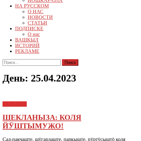
ЙОШКАР-ОЛА
НА РУССКОМ
О НАС
НОВОСТИ
СТАТЬИ
ПОДПИСКЕ
О нас
ВАШКЫЛ
ИСТОРИЙ
РЕКЛАМЕ
Найти:
День:
25.04.2023
ТАЗАЛЫК
ШЕКЛАНЫЗА: КОЛЯ
ЙӰШТЫМУЖО!
Сад-пакчаште, шӱгарлаште, паркыште, пӱртӱсыштӧ коля