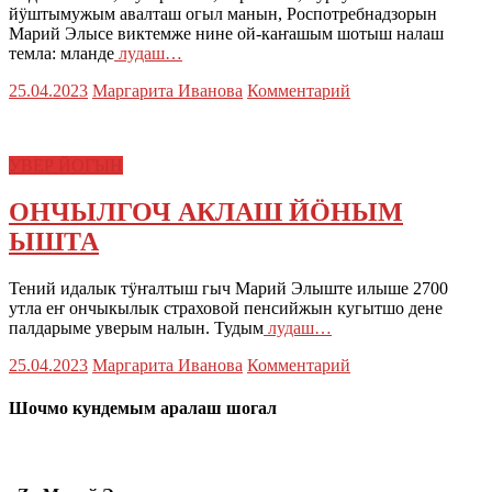
йӱштымужым авалташ огыл манын, Роспотребнадзорын
Марий Элысе виктемже нине ой-каҥашым шотыш налаш
темла: мланде
лудаш…
25.04.2023
Маргарита Иванова
Комментарий
УВЕР ЙОГЫН
ОНЧЫЛГОЧ АКЛАШ ЙӦНЫМ
ЫШТА
Тений идалык тӱҥалтыш гыч Марий Элыште илыше 2700
утла еҥ ончыкылык страховой пенсийжын кугытшо дене
палдарыме уверым налын. Тудым
лудаш…
25.04.2023
Маргарита Иванова
Комментарий
Шочмо кундемым аралаш шогал