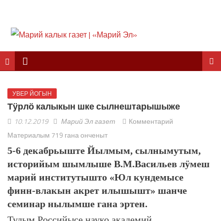
УВЕР ЙОГЫН
Тӱрлӧ калыкын шке сылнештарышыже
10.12.2019
Марий Эл газет
Комментарий
Материалым 719 гана онченыт
5-6 декабрьыште Йылмым, сылнымутым,
историйым шымлыше В.М.Васильев лӱмеш
марий институтышто «Юл кундемысе
финн-влакын акрет илышышт» шанче
семинар нылымше гана эртен.
Тудым Российысе науко академий,