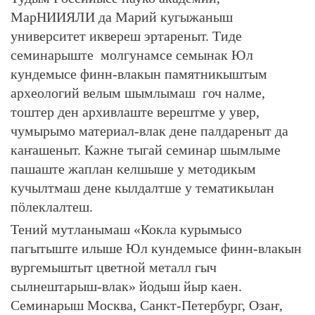
МарНИИЯЛИ да Марий кугыжаныш
университет иквереш эртареныт. Тиде
семинарыште молгунамсе семынак Юл
кундемысе финн-влакын памятникыштым
археологий велым шымлымаш гоч налме,
тоштер ден архивлаште верештме у увер,
чумырымо материал-влак дене палдареныт да
каҥашеныт. Кажне тыгай семинар шымлыме
пашаште жаплан келшыше у методикым
кучылтмаш дене кылдалтше у тематикылан
пӧлеклалтеш.
Тений мутланымаш «Кокла курымысо
пагытыште илыше Юл кундемысе финн-влакын
вургемыштыт цветной металл гыч
сылнештарыш-влак» йодыш йыр каен.
Семинарыш Москва, Санкт-Петербург, Озаҥ,