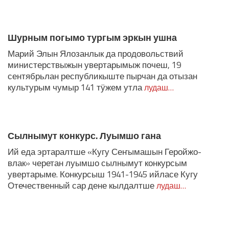
Шурным погымо тургым эркын ушна
Марий Элын Ялозанлык да продовольствий
министерствыжын увертарымыж почеш, 19
сентябрьлан республикыште пырчан да отызан
культурым чумыр 141 тӱжем утла
лудаш…
Сылнымут конкурс. Луымшо гана
Ий еда эртаралтше «Кугу Сеҥымашын Геройжо-
влак» черетан луымшо сылнымут конкурсым
увертарыме. Конкурсыш 1941-1945 ийласе Кугу
Отечественный сар дене кылдалтше
лудаш…