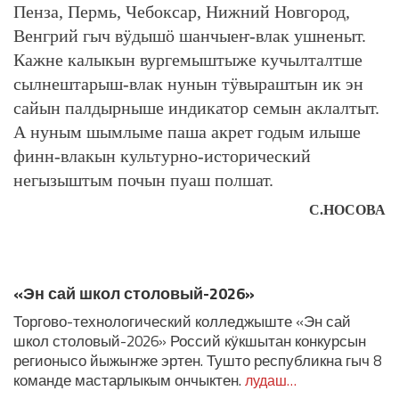
Пенза, Пермь, Чебоксар, Нижний Новгород,
Венгрий гыч вӱдышӧ шанчыеҥ-влак ушненыт.
Кажне калыкын вургемыштыже кучылталтше
сылнештарыш-влак нунын тӱвыраштын ик эн
сайын палдырныше индикатор семын аклалтыт.
А нуным шымлыме паша акрет годым илыше
финн-влакын культурно-исторический
негызыштым почын пуаш полшат.
С.НОСОВА
ЛУДАШ ТЕМЛЕНА:
«Эн сай школ столовый-2026»
Торгово-технологический колледжыште «Эн сай
школ столовый-2026» Россий кӱкшытан конкурсын
регионысо йыжыҥже эртен. Тушто республикна гыч 8
команде мастарлыкым ончыктен.
лудаш…