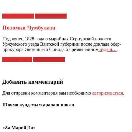
МАРИЙ ТӰНЯ
НА РУССКОМ
Потомки Чумбулата
Под конец 1828 года о марийцах Сернурской волости
Уржумского уезда Вяитской губернии после доклада обер-
прокурора святейшего Синода о чрезвычайном
лудаш…
КУЧЕМ УВЕР
НА РУССКОМ
Добавить комментарий
Для отправки комментария вам необходимо
авторизоваться
.
Шочмо кундемым аралаш шогал
«Zа Марий Эл»