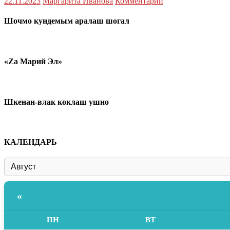
22.11.2023
Маргарита Иванова
Комментарий
Шочмо кундемым аралаш шогал
«Zа Марий Эл»
Шкенан-влак коклаш ушно
КАЛЕНДАРЬ
«
ПН
ВТ