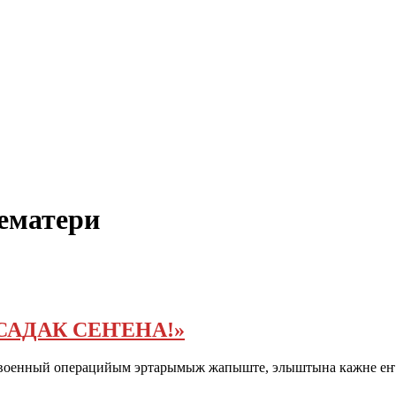
цематери
САДАК СЕҤЕНА!»
военный операцийым эртарымыж жапыште, элыштына кажне еҥ 