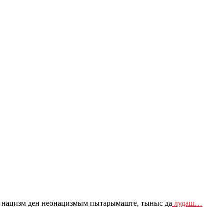
нацизм ден неонацизмым пытарымаште, тыныс да
лудаш…