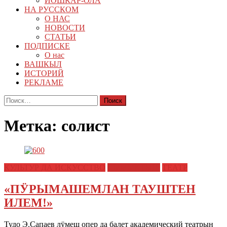
ЙОШКАР-ОЛА
НА РУССКОМ
О НАС
НОВОСТИ
СТАТЬИ
ПОДПИСКЕ
О нас
ВАШКЫЛ
ИСТОРИЙ
РЕКЛАМЕ
Найти:
Метка:
солист
КУЛЬТУР ДА ИСКУССТВО
СЫМЫКТЫШ
ТЕАТР
«ПӰРЫМАШЕМЛАН ТАУШТЕН
ИЛЕМ!»
Тудо Э.Сапаев лӱмеш опер да балет академический театрын