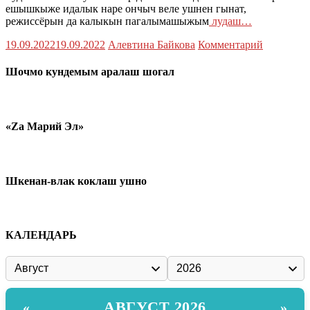
ешышкыже идалык наре ончыч веле ушнен гынат,
режиссёрын да калыкын пагалымашыжым
лудаш…
19.09.2022
19.09.2022
Алевтина Байкова
Комментарий
Шочмо кундемым аралаш шогал
«Zа Марий Эл»
Шкенан-влак коклаш ушно
КАЛЕНДАРЬ
АВГУСТ 2026
«
»