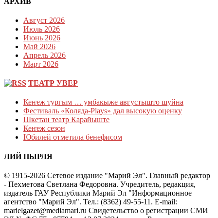
АРХИВ
Август 2026
Июль 2026
Июнь 2026
Май 2026
Апрель 2026
Март 2026
ТЕАТР УВЕР
Кеҥеж тургым … умбакыже августышто шуйна
Фестиваль «Коляда-Plays» дал высокую оценку
Шкетан театр Карайыште
Кеҥеж сезон
Юбилей отметила бенефисом
ЛИЙ ПЫРЛЯ
© 1915-2026 Сетевое издание "Марий Эл". Главный редактор
- Пехметова Светлана Федоровна. Учредитель, редакция,
издатель ГАУ Республики Марий Эл "Информационное
агентство "Марий Эл". Тел.: (8362) 49-55-11. E-mail:
marielgazet@mediamari.ru Свидетельство о регистрации СМИ