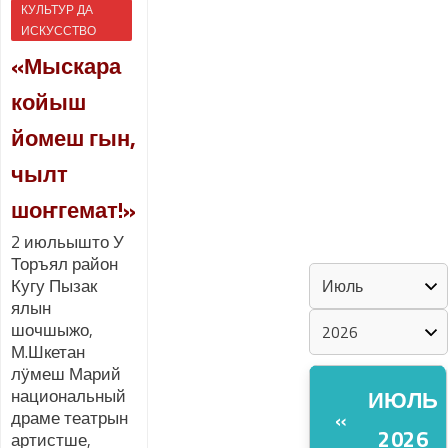
КУЛЬТУР ДА
ИСКУССТВО
«ZА МАРИЙ
«Мыскара
ЭЛ»
койыш
ШКЕНАН-
йомеш гын,
ВЛАК
КОКЛАШ
чылт
УШНО
шоҥгемат!»
2 июльышто У
КАЛЕНДАРЬ
Торъял район
Кугу Пызак
ялын
шочшыжо,
М.Шкетан
лӱмеш Марий
национальный
ИЮЛЬ
«
драме театрын
2026
артистше,