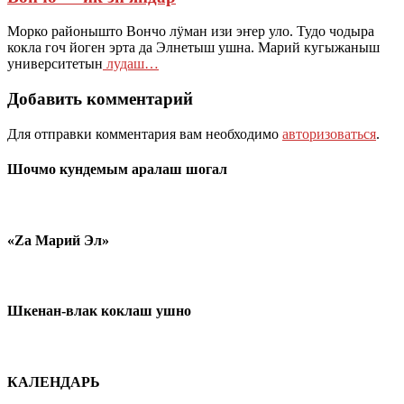
Морко районышто Вончо лӱман изи эҥер уло. Тудо чодыра
кокла гоч йоген эрта да Элнетыш ушна. Марий кугыжаныш
университетын
лудаш…
Добавить комментарий
Для отправки комментария вам необходимо
авторизоваться
.
Шочмо кундемым аралаш шогал
«Zа Марий Эл»
Шкенан-влак коклаш ушно
КАЛЕНДАРЬ