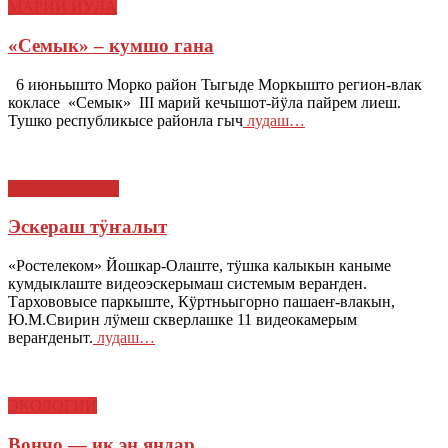
МАРИЙ ЙӰЛА
«Семык» – кумшо гана
6 июньышто Морко район Тыгыде Моркышто регион-влак
кокласе «Семык» III марий кечышот-йӱла пайрем лиеш.
Тушко республикысе районла гыч
лудаш…
ЙОШКАР-ОЛА
Эскераш тӱҥалыт
«Ростелеком» Йошкар-Олаште, тӱшка калыкын каныме
кумдыклаште видеоэскерымаш системым вераҥден.
Тархововысе паркыште, Кӱртньыгорно пашаеҥ-влакын,
Ю.М.Свирин лӱмеш скверлашке 11 видеокамерым
вераҥденыт.
лудаш…
ЭКОЛОГИЙ
Вончо — ик эн яндар