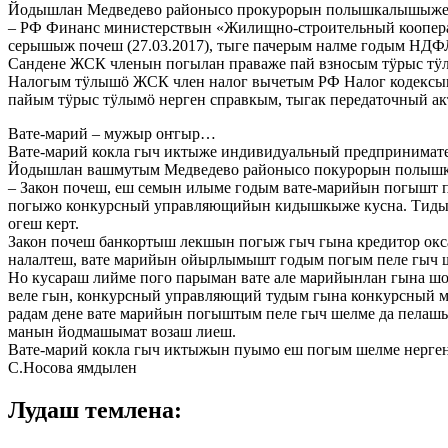
Йодышлан Медведево районысо прокурорын полышкалышыже 
– РФ Финанс министерствын «Жилищно-строительный коопер
серышыж почеш (27.03.2017), тыге пачерым налме годым НДФ
Сандене ЖСК членын погылан праваже пай взносым тӱрыс тӱл
Налогым тӱлышӧ ЖСК член налог вычетым РФ Налог кодексын 
пайым тӱрыс тӱлымӧ нерген справкым, тыгак передаточный а
Вате-марий – мужыр оҥгыр…
Вате-марий кокла гыч иктыже индивидуальный предпринимате
Йодышлан вашмутым Медведево районысо покурорын полышк
– Закон почеш, еш семын илыме годым вате-марийын погышт 
погыжо конкурсный управляющийын кидышкыже кусна. Тидын
огеш керт.
Закон почеш банкортыш лекшын погыж гыч гына кредитор окс
налалтеш, вате марийын ойырлымышт годым погым пеле гы
Но кусараш лийме пого парыман вате але марийынлан гына ш
веле гын, конкурсный управляющий тудым гына конкурсный 
радам дене вате марийын погыштым пеле гыч шелме да пел
манын йодмашымат возаш лиеш.
Вате-марий кокла гыч иктыжын пуымо еш погым шелме нерген
С.Носова ямдылен
Лудаш темлена: