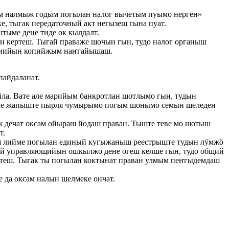
м налмыж годым погылан налог вычетым пуымо нерген»
, тыгак передаточный акт негызеш гына пуат.
ыме дене тиде ок кылдалт.
 кертеш. Тыгай праваже шочын гын, тудо налог органыш
ешенийын копийжым наҥгайышаш.
пайдаланат.
ла. Вате але марийым банкротлан шотлымо гын, тудын
ме жапыште пырля чумырымо погым шонымо семын шеледен
ж дечат оксам ойыраш йодаш праван. Тыште теве мо шотыш
т.
раш лийме погылан единый кугыжаныш реестрыште тудын лӱмжӧ
ый управляющийын ошкылжо дене огеш келше гын, тудо общий
еш. Тыгак ты погылан коктынат праван улмым пеҥгыдемдаш
да оксам налын шелмеке ончат.