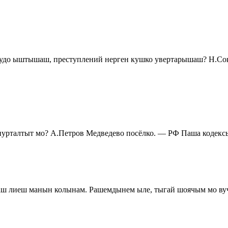
до ыштышаш, преступлений нерген кушко увертарышаш? Н.Соко
пурталтыт мо? А.Петров Медведево посёлко. — РФ Паша кодекс
аш лиеш манын колынам. Рашемдынем ыле, тыгай шоячым мо ву