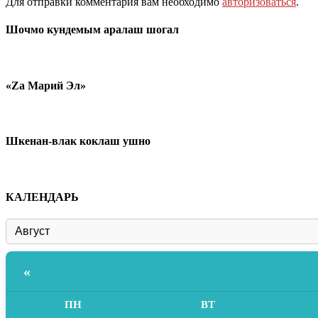
Для отправки комментария вам необходимо
авторизоваться
.
Шочмо кундемым аралаш шогал
«Zа Марий Эл»
Шкенан-влак коклаш ушно
КАЛЕНДАРЬ
«
ПН
ВТ