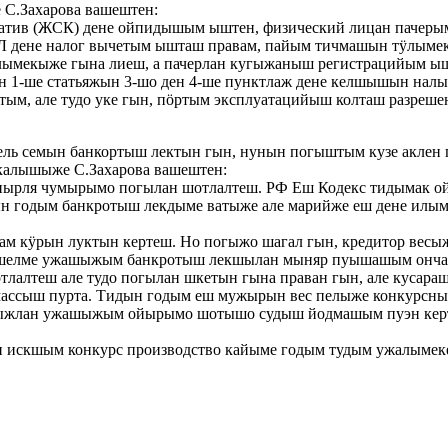
С.Захарова вашештен:
атив (ЖСК) дене ойпидышым ыштен, физический лицан пачеры
Л дене налог вычетым ышташ правам, пайым тичмашын тӱлымеке
ымекыже гына лиеш, а пачерлан кугыжаныш регистрацийым ышт
1-ше статьяжын 3-шо ден 4-ше пунктлаж дене келшышын налын
ктым, але тудо уке гын, пӧртым эксплуатацийыш колташ разр
ль семын банкортыш лектын гын, нунын погыштым кузе аклен 
алышыже С.Захарова вашештен:
пырля чумырымо погылан шотлалтеш. РФ Еш Кодекс тидымак ой
 годым банкротыш лекдыме ватыже але марийже еш дене илы
ам кӱрын луктын кертеш. Но погыжо шагал гын, кредитор весы
ч шелме ужашыжым банкротыш лекшылан мыняр пуышашым онча
отлалтеш але тудо погылан шкетын гына праван гын, але куса
массыш пурта. Тидын годым еш мужырын вес пелыже конкурсн
ашыжлан ужашыжым ойырымо шотышо судыш йодмашым пуэн керт
 искшым конкурс производство кайыме годым тудым ужалымеке 