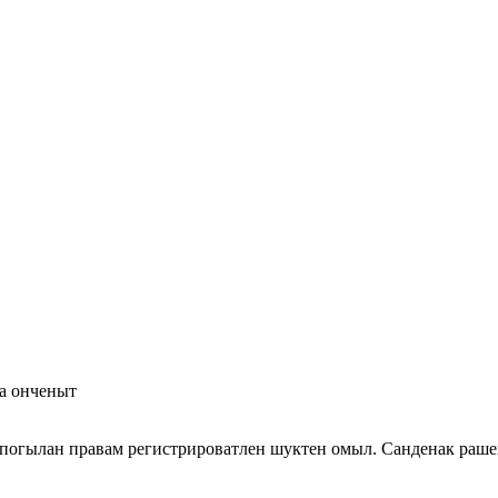
а онченыт
огылан правам регистрироватлен шуктен омыл. Санденак раше