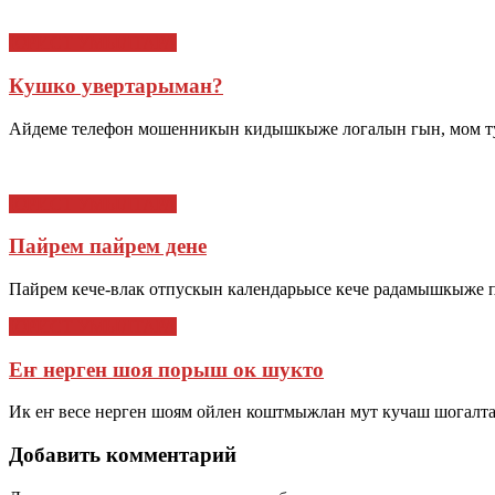
ЮРИСТ УМЫЛТАРА
Кушко увертарыман?
Айдеме телефон мошенникын кидышкыже логалын гын, мом ту
ЮРИСТ УМЫЛТАРА
Пайрем пайрем дене
Пайрем кече-влак отпускын календарьысе кече радамышкыже 
ЮРИСТ УМЫЛТАРА
Еҥ нерген шоя порыш ок шукто
Ик еҥ весе нерген шоям ойлен коштмыжлан мут кучаш шогалт
Добавить комментарий