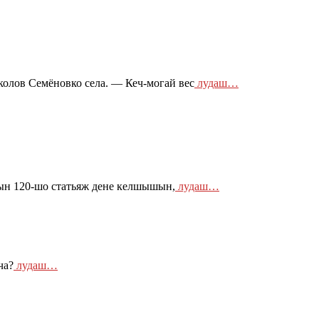
лов Семёновко села. — Кеч-могай вес
лудаш…
ын 120-шо статьяж дене келшышын,
лудаш…
ча?
лудаш…