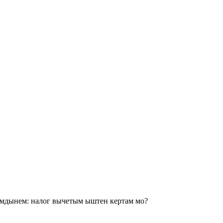
мдынем: налог вычетым ыштен кертам мо?