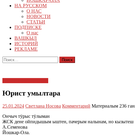
ЙОШКАР-ОЛА
НА РУССКОМ
О НАС
НОВОСТИ
СТАТЬИ
ПОДПИСКЕ
О нас
ВАШКЫЛ
ИСТОРИЙ
РЕКЛАМЕ
Найти:
ЮРИСТ УМЫЛТАРА
Юрист умылтара
25.01.2024
Светлана Носова
Комментарий
Материалым 236 ган
Ончыч тӱрыс тӱлыман
ЖСК дене ойпидышым ыштен, пачерым налынам, но кызытеш п
А.Семенова
Йошкар-Ола.