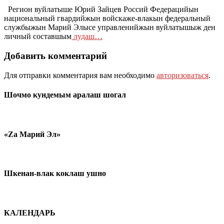
Регион вуйлатыше Юрий Зайцев Россий Федерацийын
национальный гвардийжын войскаже-влакын федеральный
службыжын Марий Элысе управленийжын вуйлатышыж ден
личный составшым
лудаш…
Добавить комментарий
Для отправки комментария вам необходимо
авторизоваться
.
Шочмо кундемым аралаш шогал
«Zа Марий Эл»
Шкенан-влак коклаш ушно
КАЛЕНДАРЬ