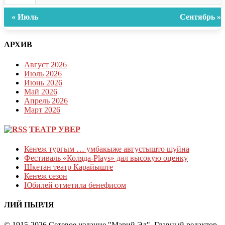
« Июль
Сентябрь »
АРХИВ
Август 2026
Июль 2026
Июнь 2026
Май 2026
Апрель 2026
Март 2026
ТЕАТР УВЕР
Кеҥеж тургым … умбакыже августышто шуйна
Фестиваль «Коляда-Plays» дал высокую оценку
Шкетан театр Карайыште
Кеҥеж сезон
Юбилей отметила бенефисом
ЛИЙ ПЫРЛЯ
© 1915-2026 Сетевое издание "Марий Эл". Главный редактор