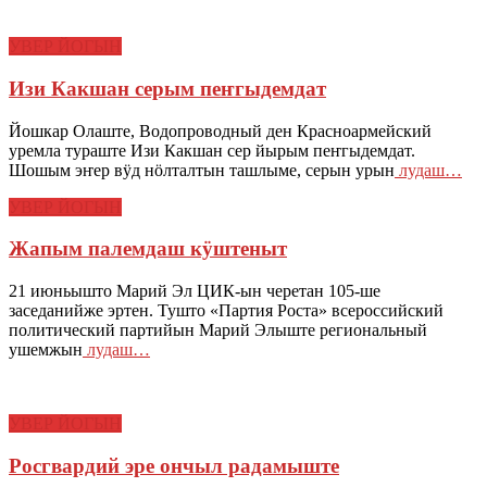
УВЕР ЙОГЫН
Изи Какшан серым пеҥгыдемдат
Йошкар Олаште, Водопроводный ден Красноармейский
уремла тураште Изи Какшан сер йырым пеҥгыдемдат.
Шошым эҥер вӱд нӧлталтын ташлыме, серын урын
лудаш…
УВЕР ЙОГЫН
Жапым палемдаш кӱштеныт
21 июньышто Марий Эл ЦИК-ын черетан 105-ше
заседанийже эртен. Тушто «Партия Роста» всероссийский
политический партийын Марий Элыште региональный
ушемжын
лудаш…
УВЕР ЙОГЫН
Росгвардий эре ончыл радамыште