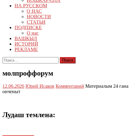
ЙОШКАР-ОЛА
НА РУССКОМ
О НАС
НОВОСТИ
СТАТЬИ
ПОДПИСКЕ
О нас
ВАШКЫЛ
ИСТОРИЙ
РЕКЛАМЕ
Найти:
молпроффорум
12.06.2026
Юрий Исаков
Комментарий
Материалым 24 гана
онченыт
Лудаш темлена: