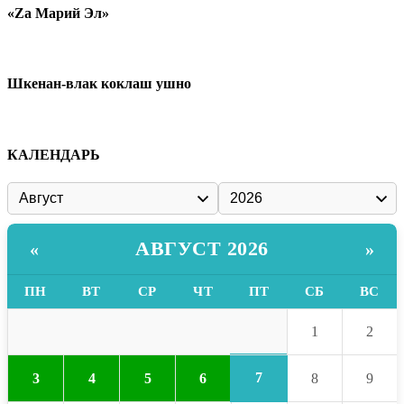
«Zа Марий Эл»
Шкенан-влак коклаш ушно
КАЛЕНДАРЬ
АВГУСТ 2026
«
»
ПН
ВТ
СР
ЧТ
ПТ
СБ
ВС
1
2
7
3
4
5
6
8
9