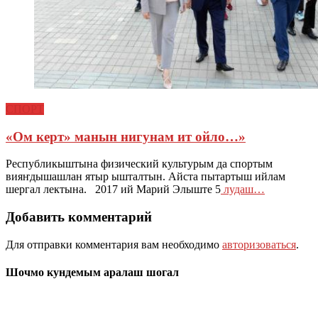
СПОРТ
«Ом керт» манын нигунам ит ойло…»
Республикыштына физический культурым да спортым
вияҥдышашлан ятыр ышталтын. Айста пытартыш ийлам
шергал лектына. 2017 ий Марий Элыште 5
лудаш…
Добавить комментарий
Для отправки комментария вам необходимо
авторизоваться
.
Шочмо кундемым аралаш шогал