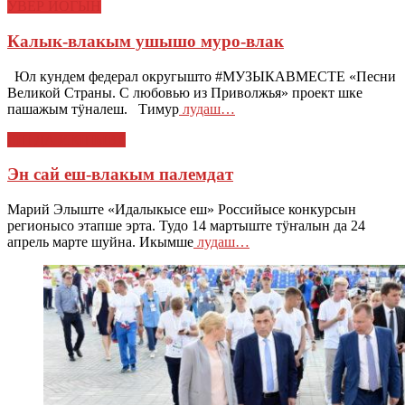
УВЕР ЙОГЫН
Калык-влакым ушышо муро-влак
Юл кундем федерал округышто #МУЗЫКАВМЕСТЕ «Песни
Великой Страны. С любовью из Приволжья» проект шке
пашажым тӱналеш. Тимур
лудаш…
ЕШ ДА ИКШЫВЕ
Эн сай еш-влакым палемдат
Марий Элыште «Идалыкысе еш» Российысе конкурсын
регионысо этапше эрта. Тудо 14 мартыште тӱҥалын да 24
апрель марте шуйна. Икымше
лудаш…