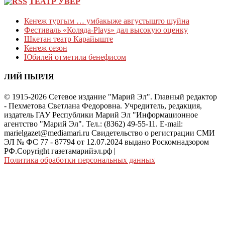
ТЕАТР УВЕР
Кеҥеж тургым … умбакыже августышто шуйна
Фестиваль «Коляда-Plays» дал высокую оценку
Шкетан театр Карайыште
Кеҥеж сезон
Юбилей отметила бенефисом
ЛИЙ ПЫРЛЯ
© 1915-2026 Сетевое издание "Марий Эл". Главный редактор
- Пехметова Светлана Федоровна. Учредитель, редакция,
издатель ГАУ Республики Марий Эл "Информационное
агентство "Марий Эл". Тел.: (8362) 49-55-11. E-mail:
marielgazet@mediamari.ru Свидетельство о регистрации СМИ
ЭЛ № ФС 77 - 87794 от 12.07.2024 выдано Роскомнадзором
РФ.Copyright газетамарийэл.рф
|
Политика обработки персональных данных