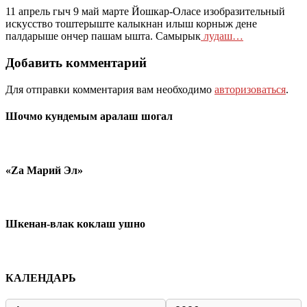
11 апрель гыч 9 май марте Йошкар-Оласе изобразительный
искусство тоштерыште калыкнан илыш корныж дене
палдарыше ончер пашам ышта. Самырык
лудаш…
Добавить комментарий
Для отправки комментария вам необходимо
авторизоваться
.
Шочмо кундемым аралаш шогал
«Zа Марий Эл»
Шкенан-влак коклаш ушно
КАЛЕНДАРЬ