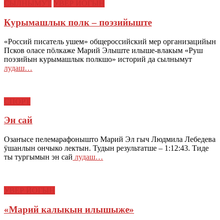
СЫЛНЫМУТ
УВЕР ЙОГЫН
Курымашлык полк – поэзийыште
«Россий писатель ушем» общероссийский мер организацийын
Псков оласе пӧлкаже Марий Элыште илыше-влакым «Руш
поэзийын курымашлык полкшо» историй да сылнымут
лудаш…
СПОРТ
Эн сай
Озаҥысе пелемарафонышто Марий Эл гыч Людмила Лебедева
ӱшанлын ончыко лектын. Тудын результатше – 1:12:43. Тиде
ты тургымын эн сай
лудаш…
УВЕР ЙОГЫН
«Марий калыкын илышыже»