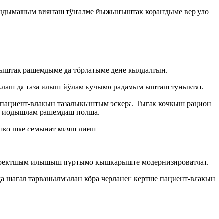
тыдымашым вияҥаш тӱҥалме йыжыҥыштак кораҥдыме вер уло
ыштак рашемдыме да тӧрлатыме дене кылдалтын.
клаш да таза илыш-йӱлам кучымо радамым ышташ туныктат.
 пациент-влакын тазалыкыштым эскера. Тыгак кочкыш рацион
ме йодышлам рашемдаш полша.
шко шке семынат мияш лиеш.
проектшым илышыш пуртымо кышкарыште модернизироватлат.
а шагал тарванылмылан кӧра черланен кертше пациент-влакын