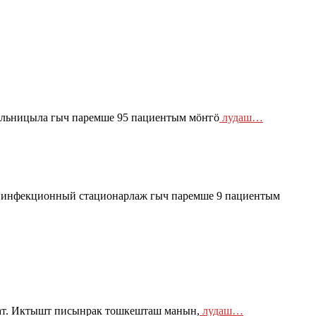
ольницыла гыч паремше 95 пациентым мӧҥгӧ
лудаш…
 инфекционный стационарлаж гыч паремше 9 пациентым
лат. Иктышт писынрак тошкешташ манын,
лудаш…