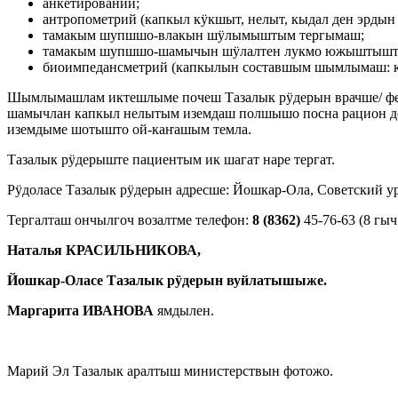
анкетирований;
антропометрий (капкыл кӱкшыт, нелыт, кыдал ден эрдын
тамакым шупшшо-влакын шӱлымыштым тергымаш;
тамакым шупшшо-шамычын шӱлалтен лукмо южыштышт
биоимпедансметрий (капкылын составшым шымлымаш: ко
Шымлымашлам иктешлыме почеш Тазалык рӱдерын врачше/ фел
шамычлан капкыл нелытым иземдаш полшышо посна рацион д
иземдыме шотышто ой-каҥашым темла.
Тазалык рӱдерыште пациентым ик шагат наре тергат.
Рӱдоласе Тазалык рӱдерын адресше: Йошкар-Ола, Советский уре
Тергалташ ончылгоч возалтме телефон:
8 (8362)
45-76-63 (8 гыч
Наталья КРАСИЛЬНИКОВА,
Йошкар-Оласе Тазалык рӱдерын вуйлатышыже.
Маргарита ИВАНОВА
ямдылен.
Марий Эл Тазалык аралтыш министерствын фотожо.