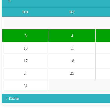
«
ПН
ВТ
3
4
10
11
17
18
24
25
31
« Июль