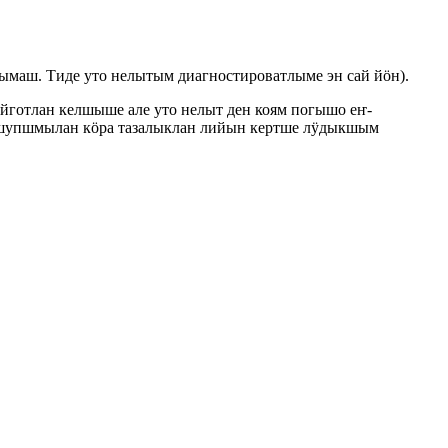
аш. Тиде уто нелытым диагностироватлыме эн сай йӧн).
готлан келшыше але уто нелыт ден коям погышо еҥ-
 шупшмылан кӧра тазалыклан лийын кертше лӱдыкшым