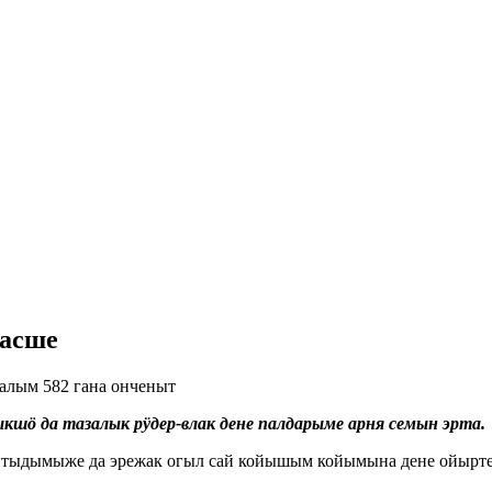
пасше
алым 582 гана онченыт
ӧ да тазалык рӱдер-влак дене палдарыме арня семын эрта.
тыдымыже да эрежак огыл сай койышым койымына дене ойыртем