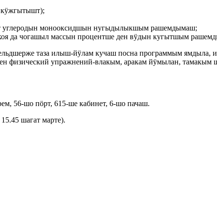
 кӱжгытышт);
 углеродын монооксидшын нугыдылыкшым рашемдымаш;
я да чогашыл массын процентше ден вӱдын кугытшым рашемдым
ьдшерже таза илыш-йӱлам кучаш посна программым ямдыла, ий
ен физический упражнений-влакым, аракам йӱмылан, тамакым
м, 56-шо пӧрт, 615-ше кабинет, 6-шо пачаш.
 15.45 шагат марте).