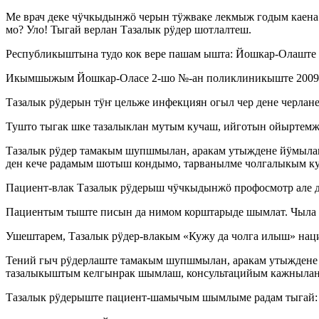
Ме врач деке чӱчкыдынжӧ черын тӱжваке лекмыж годым кае
мо? Уло! Тыгай верлан Тазалык рӱдер шотлалтеш.
Республикыштына тудо кок вере пашам ышта: Йошкар-Олаште
Икымшыжым Йошкар-Оласе 2-шо №-ан поликлиникыште 2009 и
Тазалык рӱдерын тӱҥ цельже инфекциян огыл чер дене черл
Тушто тыгак шке тазалыклан мутым кучаш, ийготын ойыртемж
Тазалык рӱдер тамакым шупшмылан, аракам утыждене йӱмылан
ден кече радамым шотыш кондымо, тарванылме чолгалыкым ку
Пациент-влак Тазалык рӱдерыш чӱчкыдынжӧ профосмотр але д
Пациентым тыште писын да нимом корштарыде шымлат. Чыла 
Ушештарем, Тазалык рӱдер-влакым «Кужу да чолга илыш» н
Тений гыч рӱдерлаште тамакым шупшмылан, аракам утыждене 
тазалыкыштым келгынрак шымлаш, консультацийым кажнылан 
Тазалык рӱдерыште пациент-шамычым шымлыме радам тыгай: