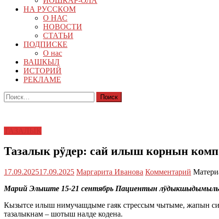
ЙОШКАР-ОЛА
НА РУССКОМ
О НАС
НОВОСТИ
СТАТЬИ
ПОДПИСКЕ
О нас
ВАШКЫЛ
ИСТОРИЙ
РЕКЛАМЕ
Найти:
ТАЗАЛЫК
Тазалык рӱдер: сай илыш корнын ком
17.09.2025
17.09.2025
Маргарита Иванова
Комментарий
Матери
Марий Элыште 15-21 сентябрь Пациентын лӱдыкшыдымылыкш
Кызытсе илыш нимучашдыме гаяк стрессым чытыме, жапын си
тазалыкнам – шотыш налде кодена.