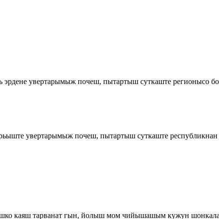
 эрдене увертарымыж почеш, пытартыш суткаште регионысо б
рьыште увертарымыж почеш, пытартыш суткаште республикнан
-кушко каяш тарванат гын, йолыш мом чийышашым кужун шонка