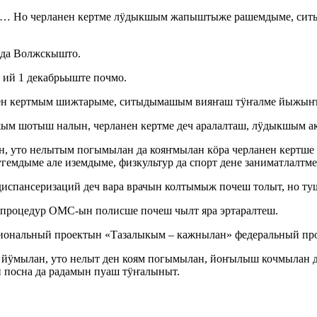
на… Но черланен кертме лӱдыкшым жапыштыже рашемдыме, си
 да Волжскышто.
й 1 декабрьыште почмо.
анен кертмым шижтарыме, ситыдымашым вияҥаш тӱҥалме йыжыҥ
ым шотыш налын, черланен кертме деч аралалташ, лӱдыкшым а
, уто нелытым погымылан да кояҥмылан кӧра черланен кертше
гемдыме але иземдыме, физкультур да спорт дене заниматлалт
испансеризаций деч вара врачын колтымыж почеш толыт, но ту
процедур ОМС-ын полисше почеш чылт яра эртаралтеш.
ациональный проектын «Тазалыкым – кажнылан» федеральный 
йӱмылан, уто нелыт ден коям погымылан, йоҥылыш кочмылан д
посна да радамын пуаш тӱҥалыныт.