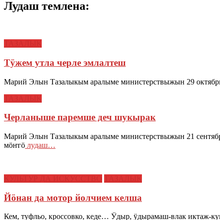
Лудаш темлена:
ТАЗАЛЫК
Тӱжем утла черле эмлалтеш
Марий Элын Тазалыкым аралыме министерствыжын 29 октябрь
ТАЗАЛЫК
Черланыше паремше деч шукырак
Марий Элын Тазалыкым аралыме министерствыжын 21 сентяб
мӧҥгӧ
лудаш…
КУЛЬТУР ДА ИСКУССТВО
ТАЗАЛЫК
Йӧнан да мотор йолчием келша
Кем, туфльо, кроссовко, кеде… Ӱдыр, ӱдырамаш-влак иктаж