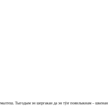
алтеш. Тыгодым эн шергакан да эн тӱҥ поянлыкнам – шкенан