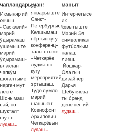
чапландарыман!
маныт
26
январьыште
Икмыняр ий
Интернетысе
Санкт-
ончыч
ик
Петербургысо
«Саскавий»
кевытыште
Келшымаш
марий
Марий Эл
пӧртын кугу
ӱдырамаш
символикан
конференц-
ушемыште
футболкым
залыштыже
марий
налаш
«Четкарёв
ӱдырамаш-
лиеш.
лудмаш»
влаклан
Йошкар-
кугу
чапкӱм
Ола гыч
мероприятий
шогалтыме
дизайнер
эртышаш.
нерген мут
Дарья
Тудо лӱмлӧ
лекте.
Шебуняева
марий
Шонымаш
ты бренд
шанчыеҥ
сай, но
дене пел ий
Ксенофонт
шукталт
лудаш…
Архипович
шуэш
Четкарёвын
лудаш…
лудаш…