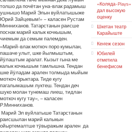
«Коляда-Plays»
толшо да почётан уна-влак радамыш
дал высокую
ушнышо Марий Элын вуйлатышыже
оценку
Юрий Зайцевым!» – каласен Рустам
Минниханов. Татарстанын раисше
Шкетан театр
поснак марий калык кочкышым,
Карайыште
чиемым да семым палемден.
Кеҥеж сезон
«Марий-влак моткоч поро кумылан,
пашаче улыт, шке йылмыштым,
Юбилей
йӱлаштым аралат. Кызыт гына ме
отметила
калык кочкышым тамлышна. Тендан
бенефисом
шке йӱладам арален толмыда мыйым
ЛИЙ ПЫРЛЯ
моткоч ӧрыктара. Тиде кугу
пагалымашым луктеш. Тендан деч
шуко молан тунемаш лиеш, тидлан
моткоч кугу тау», – каласен
Р.Минниханов.
Марий Эл вуйлатыше Татарстанын
раисшылан марий калыкын
ойыртемалтше тӱвыражым арален да