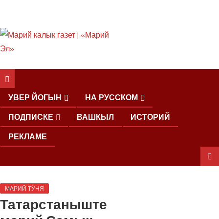
ШКЕНАН КОКЛАШ
УШНО
УВЕР ЙОГЫН
НА РУССКОМ
ПОДПИСКЕ
ВАШКЫЛ
ИСТОРИЙ
РЕКЛАМЕ
ШОЧМО
МАРИЙ ТӰНЯ
КУНДЕМЫМ
Татарстаныште
АРАЛАШ
ШОГАЛ