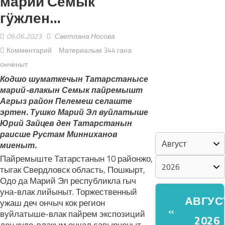
марий Семык
гӱжлен…
«ZА МАРИЙ
ЭЛ»
06.06.2023
Светлана Носова
Комментарий
Материалым 344 гана
ШКЕНАН-
онченыт
ВЛАК
Кодшо шуматкечын Татарстанысе
КОКЛАШ
марий-влакын Семык пайремышт
УШНО
Агрыз район Пелемеш селаште
эртен. Тушко Марий Эл вуйлатыше
Юрий Зайцев ден Татарстанын
КАЛЕНДАРЬ
раисше Рустам Минниханов
миеныт.
Пайремыште Татарстанын 10 районжо,
тыгак Свердловск область, Пошкырт,
Одо да Марий Эл республикла гыч
уна-влак лийыныт. Торжественный
АВГУС
ужаш деч ончыч кок регион
«
вуйлатыше-влак пайрем экспозиций
2026