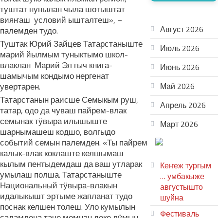
туштат нунылан чыла шотыштат
АРХИВ
вияҥаш условий ышталтеш», –
Август 2026
палемден тудо.
Туштак Юрий Зайцев Татарстаныште
Июль 2026
марий йылмым туныктымо школ-
влаклан Марий Эл гыч книга-
Июнь 2026
шамычым кондымо нергенат
увертарен.
Май 2026
Татарстанын раисше Семыкым руш,
Апрель 2026
татар, одо да чуваш пайрем-влак
семынак тӱвыра илышыште
Март 2026
шарнымашеш кодшо, волгыдо
ТЕАТР
событий семын палемден. «Ты пайрем
калык-влак коклаште келшымаш
УВЕР
кылым пеҥгыдемдаш да ваш утларак
Кеҥеж тургым
умылаш полша. Татарстаныште
… умбакыже
Национальный тӱвыра-влакын
августышто
идалыкышт эртыме жапланат тудо
шуйна
поснак келшен толеш. Уло кумылын
Фестиваль
саламлена таче мемнан деке лӱмын