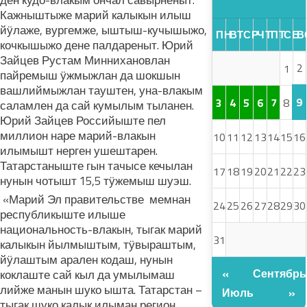
ден кудо-влакым ончал савырненыт.
Кажныштыже марий калыкын илыш
йӱлаже, вургемже, ыштыш-кучышыжо,
ПН
ВТ
СР
ЧТ
ПТ
СБ
В
кочкышыжо дене палдареныт. Юрий
Зайцев Рустам Миннихановлан
2
1
пайремыш ӱжмыжлан да шокшын
вашлиймыжлан тауштен, уна-влакым
9
3
4
5
6
7
8
саламлен да сай кумылым тыланен.
Юрий Зайцев Российыште пел
миллион наре марий-влакын
10
11
12
13
14
15
16
илымышт нерген ушештарен.
Татарстаныште гын тачысе кечылан
17
18
19
20
21
22
23
нунын чотышт 15,5 тӱжемыш шуэш.
«Марий Эл правительстве мемнан
24
25
26
27
28
29
30
республикыште илыше
национальность-влакын, тыгак марий
31
калыкын йылмыштым, тӱвыраштым,
йӱлаштым арален кодаш, нунын
«
Сентябрь
коклаште сай кыл да умылымаш
лийже манын шуко ышта. Татарстан –
Июль
»
тыгак шуко калык илыман регион,