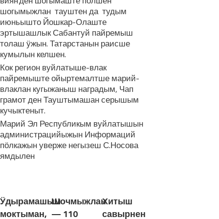
вияҥден шогымаште полшен
шогымыжлан тауштен да тудым
июньышто Йошкар-Олаште
эртышашлык Сабантуй пайремыш
толаш ӱжын. Татарстанын раисше
кумылын келшен.
Кок регион вуйлатыше-влак
пайремыште ойыртемалтше марий-
влаклан кугыжаныш наградым, Чап
грамот ден Тауштымашан серышым
кучыктеныт.
Марий Эл Республикым вуйлатышын
администрацийыжын Информаций
пӧлкажын уверже негызеш С.Носова
ямдылен
ЛУДАШ ТЕМЛЕНА:
Ӱдырамашым
Шочмыжлан
Хитыш
моктыман,
— 110
савырнен