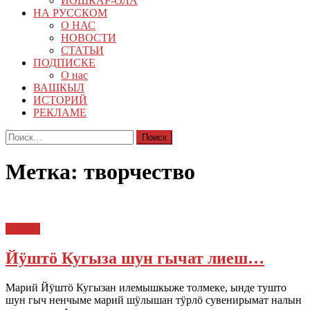
ЙОШКАР-ОЛА
НА РУССКОМ
О НАС
НОВОСТИ
СТАТЬИ
ПОДПИСКЕ
О нас
ВАШКЫЛ
ИСТОРИЙ
РЕКЛАМЕ
Найти:
Метка:
творчество
Туризм
Йӱштӧ Кугыза шун гычат лиеш…
Марий Йӱштӧ Кугызан илемышкыже толмеке, ынде тушто
шун гыч ненчыме марий шӱлышан тӱрлӧ сувенирымат налын