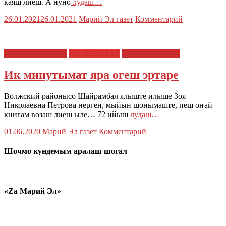
каяш лиеш. А нуно
лудаш…
26.01.2021
26.01.2021
Марий Эл газет
Комментарий
ИЛЫШ ЙЫЖЫҤ
КИДМАСТАР
ТАЧЕ ЯЛЫШТЕ
Ик минутымат яра огеш эртаре
Волжский районысо Шайрамбал ялыште илыше Зоя
Николаевна Петрова нерген, мыйын шонымаште, пеш оҥай
книгам возаш лиеш ыле… 72 ийыш
лудаш…
01.06.2020
Марий Эл газет
Комментарий
Шочмо кундемым аралаш шогал
«Zа Марий Эл»