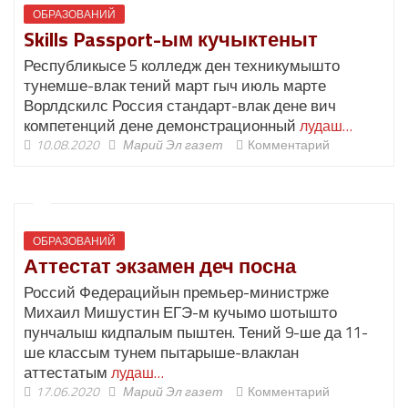
ОБРАЗОВАНИЙ
Skills Passport-ым кучыктеныт
Республикысе 5 колледж ден техникумышто
тунемше-влак тений март гыч июль марте
Ворлдскилс Россия стандарт-влак дене вич
компетенций дене демонстрационный
лудаш…
10.08.2020
Марий Эл газет
Комментарий
ОБРАЗОВАНИЙ
Аттестат экзамен деч посна
Россий Федерацийын премьер-министрже
Михаил Мишустин ЕГЭ-м кучымо шотышто
пунчалыш кидпалым пыштен. Тений 9-ше да 11-
ше классым тунем пытарыше-влаклан
аттестатым
лудаш…
17.06.2020
Марий Эл газет
Комментарий