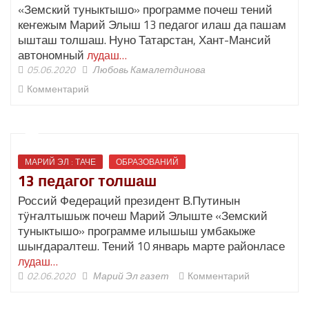
«Земский туныктышо» программе почеш тений
кеҥежым Марий Элыш 13 педагог илаш да пашам
ышташ толшаш. Нуно Татарстан, Хант-Мансий
автономный
лудаш…
05.06.2020
Любовь Камалетдинова
Комментарий
МАРИЙ ЭЛ : ТАЧЕ
ОБРАЗОВАНИЙ
13 педагог толшаш
Россий Федераций президент В.Путинын
тӱҥалтышыж почеш Марий Элыште «Земский
туныктышо» программе илышыш умбакыже
шыҥдаралтеш. Тений 10 январь марте районласе
лудаш…
02.06.2020
Марий Эл газет
Комментарий