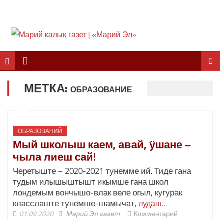
МЕТКА:
ОБРАЗОВАНИЕ
ОБРАЗОВАНИЙ
Мый школыш каем, авай, ӱшане –
чыла лиеш сай!
Черетыште – 2020-2021 тунемме ий. Тиде гана
тудым илышыштышт икымше гана школ
лондемым вончышо-влак веле огыл, кугурак
класслаште тунемше-шамычат,
лудаш…
01.09.2020
Марий Эл газет
Комментарий