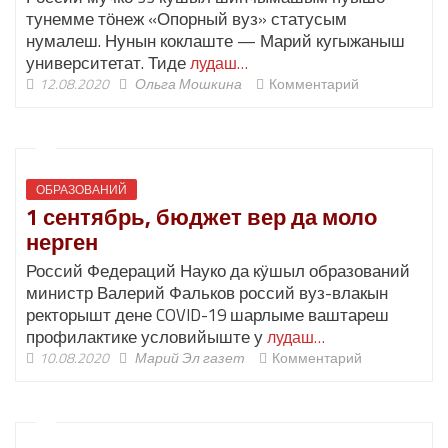
тунемме тӧнеж «Опорный вуз» статусым
нумалеш. Нунын коклаште — Марий кугыжаныш
университетат. Тиде
лудаш…
12.08.2020
Ольга Мошкина
Комментарий
ОБРАЗОВАНИЙ
1 сентябрь, бюджет вер да моло
нерген
Россий Федераций Науко да кӱшыл образований
министр Валерий Фальков россий вуз-влакын
ректорышт дене COVID-19 шарлыме ваштареш
профилактике условийыште у
лудаш…
10.08.2020
Марий Эл газет
Комментарий