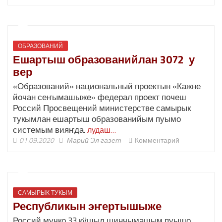
ОБРАЗОВАНИЙ
Ешартыш образованийлан 3072 у
вер
«Образований» национальный проектын «Кажне
йочан сеҥымашыже» федерал проект почеш
Россий Просвещений министерстве самырык
тукымлан ешартыш образованийым пуымо
системым вияҥда.
лудаш…
01.09.2020
Марий Эл газет
Комментарий
САМЫРЫК ТУКЫМ
Республикын эҥертышыже
Россий мучко 33 кӱшыл шинчымашым пуышо