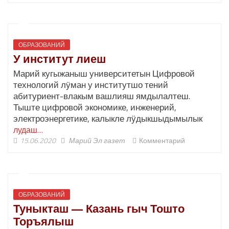
ОБРАЗОВАНИЙ
У институт лиеш
Марий кугыжаныш университетын Цифровой
технологий лӱман у институтшо тений
абитуриент-влакым вашлияш ямдылалтеш.
Тыште цифровой экономике, инженерий,
электроэнергетике, калыкле лӱдыкшыдымылык
лудаш…
15.06.2020
Марий Эл газет
Комментарий
ОБРАЗОВАНИЙ
Туныкташ — Казань гыч Тошто
Торъялыш