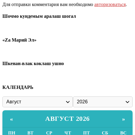
Для отправки комментария вам необходимо
авторизоваться
.
Шочмо кундемым аралаш шогал
«Zа Марий Эл»
Шкенан-влак коклаш ушно
КАЛЕНДАРЬ
АВГУСТ 2026
«
»
ПН
ВТ
СР
ЧТ
ПТ
СБ
ВС