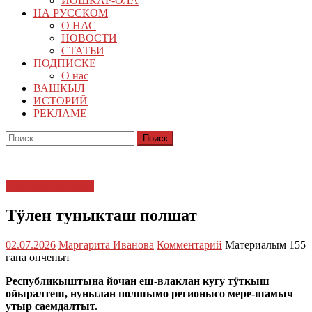
ЙОШКАР-ОЛА
НА РУССКОМ
О НАС
НОВОСТИ
СТАТЬИ
ПОДПИСКЕ
О нас
ВАШКЫЛ
ИСТОРИЙ
РЕКЛАМЕ
Найти:
СОЦИАЛ ИЛЫШ
Тӱлен туныкташ полшат
02.07.2026
Маргарита Иванова
Комментарий
Материалым 155
гана онченыт
Республикыштына йочан еш-влаклан кугу тӱткыш
ойыралтеш, нунылан полшымо регионысо мере-шамыч
утыр саемдалтыт.