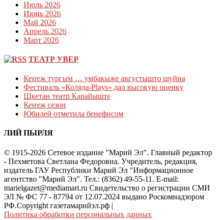
Июль 2026
Июнь 2026
Май 2026
Апрель 2026
Март 2026
ТЕАТР УВЕР
Кеҥеж тургым … умбакыже августышто шуйна
Фестиваль «Коляда-Plays» дал высокую оценку
Шкетан театр Карайыште
Кеҥеж сезон
Юбилей отметила бенефисом
ЛИЙ ПЫРЛЯ
© 1915-2026 Сетевое издание "Марий Эл". Главный редактор
- Пехметова Светлана Федоровна. Учредитель, редакция,
издатель ГАУ Республики Марий Эл "Информационное
агентство "Марий Эл". Тел.: (8362) 49-55-11. E-mail:
marielgazet@mediamari.ru Свидетельство о регистрации СМИ
ЭЛ № ФС 77 - 87794 от 12.07.2024 выдано Роскомнадзором
РФ.Copyright газетамарийэл.рф
|
Политика обработки персональных данных