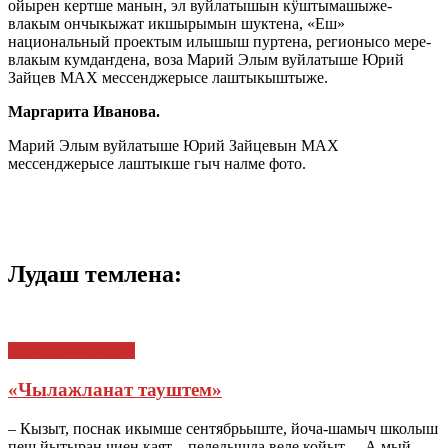
ойырен кертше манын, эл вуйлатышын кӱштымашыже-
влакым ончыкыжат икшырымын шуктена, «Еш»
национальный проектым илышыш пуртена, регионысо мере-
влакым кумдаҥдена, воза Марий Элым вуйлатыше Юрий
Зайцев МАХ мессенджерысе лаштыкыштыже.
Маргарита Иванова.
Марий Элым вуйлатыше Юрий Зайцевын МАХ
мессенджерысе лаштыкше гыч налме фото.
Лудаш темлена:
СОЦИАЛ ИЛЫШ
«Чылажланат тауштем»
– Кызыт, поснак икымше сентябрьыште, йоча-шамыч школыш
пеш йытыран чиен каят – пеледышла веле койыт… А мый