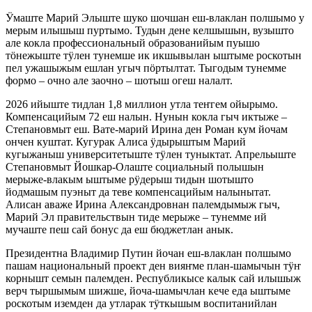
Ӱмаште Марий Элыште шуко шочшан еш-влаклан полшымо у
мерым илышыш пуртымо. Тудын дене келшышын, вузышто
але кокла профессиональный образованийым пуышо
тӧнежыште тӱлен тунемше ик икшывылан ыштыме роскотын
пел ужашыжым ешлан угыч пӧртылтат. Тыгодым тунемме
формо – очно але заочно – шотыш огеш налалт.
2026 ийыште тидлан 1,8 миллион утла теҥгем ойырымо.
Компенсацийым 72 еш налын. Нунын кокла гыч иктыже –
Степановмыт еш. Вате-марий Ирина ден Роман кум йочам
ончен куштат. Кугурак Алиса ӱдырыштым Марий
кугыжаныш университетыште тӱлен туныктат. Апрельыште
Степановмыт Йошкар-Олаште социальный полышын
мерыже-влакым ыштыме рӱдерыш тидын шотышто
йодмашым пуэныт да теве компенсацийым налынытат.
Алисан аваже Ирина Александровнан палемдымыж гыч,
Марий Эл правительствын тиде мерыже – тунемме ий
мучаште пеш сай бонус да еш бюджетлан анык.
Президентна Владимир Путин йочан еш-влаклан полшымо
пашам национальный проект ден вияҥме план-шамычын тӱҥ
корнышт семын палемден. Республикысе калык сай илышыж
верч тыршымым шижше, йоча-шамычлан кече еда ыштыме
роскотым иземден да утларак тӱткышым воспитанийлан