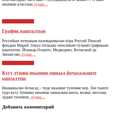
икымше классыш
лудаш…
СОЦИАЛ ИЛЫШ
График вашталтын
Российын кечыжым палемдымылан кӧра Россий Пенсий
фондын Марий Элысе пӧлкаже пенсийым тӱлымӧ графикым
вашталтен. Йошкар-Олаште, Медведево, Волжский да
Звенигово
лудаш…
СОЦИАЛ ИЛЫШ
Кугу тӱняш икымше ошкыл йочасадыште
ышталтеш
Икшывылан йочасад – тиде икымше тунемме вер. Лач тыште
тудо кугу тӱняшке икымше ошкылым ышта, возаш, шотлаш,
лудаш тунемеш.
лудаш…
Добавить комментарий