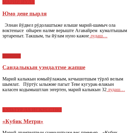
МАРИЙ ЙӰЛА
Юмо дене пырля
Элнан йӱдвел рӱдолаштыже илыше марий-шамыч ола
воктенысе ойырен налме верыште Агавайрем кумалтышым
эртареныт. Такшым, ты йӱлам нуно кажне
лудаш…
СТАТЬИ
Сандалыкын уэмдалтме жапше
Марий калыкын юмыйӱлажым, кечышотшым тӱрлӧ велым
шымлат. Пӱртӱс ылыжме пагыт Теве кугурак-влакын
каласен кодымыштлан эҥертен, марий калыкын 32
лудаш…
КУЛЬТУР ДА ИСКУССТВО
«Кубик Метри»
Марий драмтеатрын сценыштыже вес премьер – «Кубик