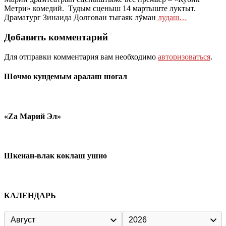
Метри» комедий. Тудым сценыш 14 мартыште луктыт.
Драматург Зинаида Долгован тыгаяк лӱман
лудаш…
Добавить комментарий
Для отправки комментария вам необходимо
авторизоваться
.
Шочмо кундемым аралаш шогал
«Zа Марий Эл»
Шкенан-влак коклаш ушно
КАЛЕНДАРЬ