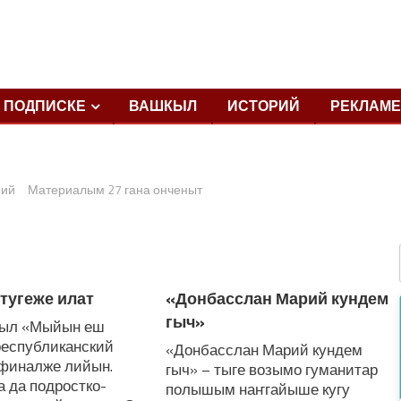
ПОДПИСКЕ
ВАШКЫЛ
ИСТОРИЙ
РЕКЛАМЕ
рий
Материалым 27 гана онченыт
тугеже илат
«Донбасслан Марий кундем
гыч»
гыл «Мыйын еш
республиканский
«Донбасслан Марий кундем
 финалже лийын.
гыч» – тыге возымо гуманитар
 да подростко-
полышым наҥгайыше кугу