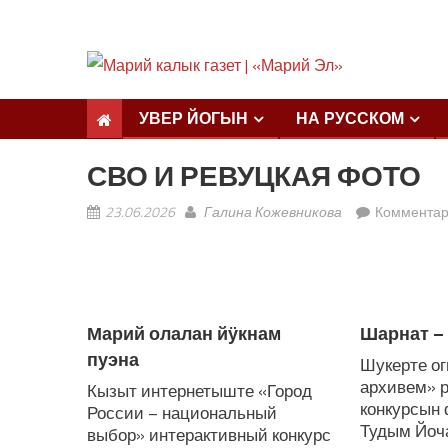
УВЕР ЙОГЫН
НА РУССКОМ
СВО И РЕВУЦКАЯ ФОТО
23.06.2026
Галина Кожевникова
Коммента
ЛУДАШ ТЕМЛЕНА:
Марий олалан йӱкнам
Шарнат – 
пуэна
Шукерте о
архивем» 
Кызыт интернетыште «Город
конкурсын
России – национальный
Тудым Йоча
выбор» интерактивный конкурс