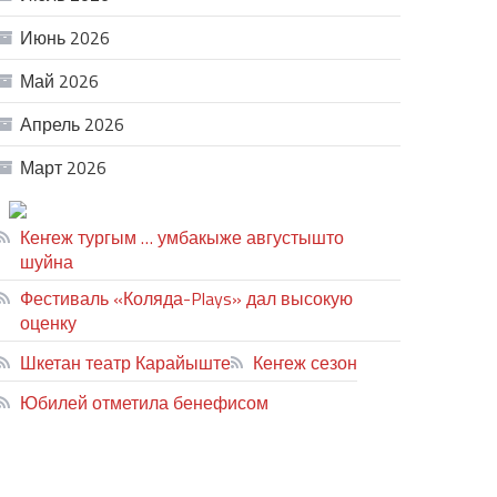
Июнь 2026
Май 2026
Апрель 2026
Март 2026
ТЕАТР УВЕР
Кеҥеж тургым … умбакыже августышто
шуйна
Фестиваль «Коляда-Plays» дал высокую
оценку
Шкетан театр Карайыште
Кеҥеж сезон
Юбилей отметила бенефисом
ЛИЙ ПЫРЛЯ