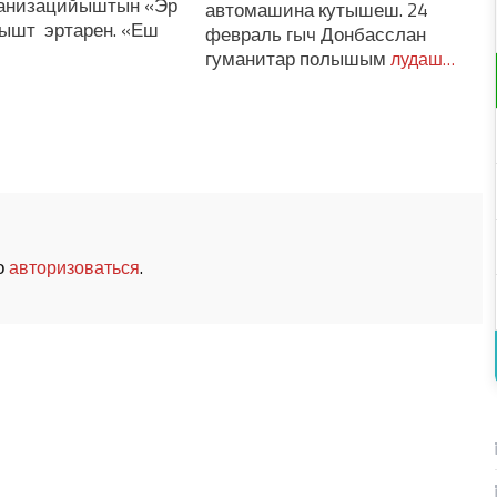
ганизацийыштын «Эр
автомашина кутышеш. 24
ышт эртарен. «Еш
февраль гыч Донбасслан
гуманитар полышым
лудаш…
о
.
авторизоваться