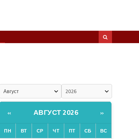
ШКЕНАН КОКЛАШ УШНО
ШОЧМО КУНДЕМЫМ АРАЛАШ ШОГАЛ
«ZА МАРИЙ ЭЛ»
ШКЕНАН-ВЛАК КОКЛАШ УШНО
КАЛЕНДАРЬ
АВГУСТ 2026
«
»
ПН
ВТ
СР
ЧТ
ПТ
СБ
ВС