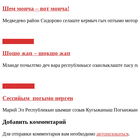
Шем монча – вот монча!
Медведево район Сидорово селаште кермыч гыч оптымо мотор 
ЯЛОЗАНЛЫК
Шошо жап – шокшо жап
Мланде почылтмо деч вара республикысе озанлыклаште пасу
УВЕР ЙОГЫН
Сессийым погымо нерген
Марий Эл Республикын шымше созыв Кугыжаныш Погынжын 
Добавить комментарий
Для отправки комментария вам необходимо
авторизоваться
.