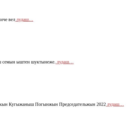
иче вел
лудаш…
ш семын ыштен шуктынеже.
лудаш…
икын Кугыжаныш Погынжын Председательжын 2022
лудаш…