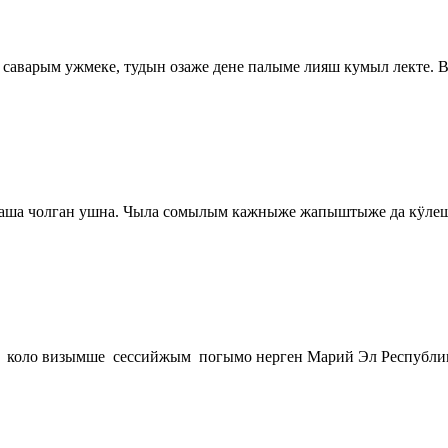
саварым ужмеке, тудын озаже дене палыме лияш кумыл лекте. В
 паша чолган ушна. Чыла сомылым кажныже жапыштыже да кӱле
коло визымше сессийжым погымо нерген Марий Эл Республ