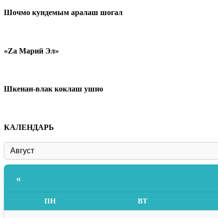
Шочмо кундемым аралаш шогал
«Zа Марий Эл»
Шкенан-влак коклаш ушно
КАЛЕНДАРЬ
«
ПН
ВТ