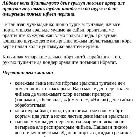
Айдеме коля йӱштымужо дене грызун логалме арвер але
продукт гоч, тыгак тудын шондыжо да шуржо дене
амыргыше южым шӱлен черлана.
Тыгай азап чӱчкыдынжӧ шошо тургым тӱҥалме, дачысе
пӧртым шкем аралыде мушмо да сайын эрыктыдыме
оралтыште кужурак жап улмо годым лиеда. Грызунын
кошкышо шуржо дене амыргыше южым шӱлалтымылан кӧра
верге палан коля йӱштымужо авалтен кертеш.
Коля-влак утларакше дачысе пӧртыштӧ, сарайыште, тор,
руымо пушеҥге да вондер оралаште погынаш йӧратат.
Черланаш огыл манын:
кеҥежым гына илыме пӧртым эрыкташ тӱҥалме деч
ончыч ик шагат южтарыза. Вара маске ден перчаткым
чийыза да чылажымат хлор негызан препарат
(хлорамин, «Белизна», «Доместос», «Ника») дене сайын
обработатлыза;
коля шур коймо, шондо ӱпш шижалтме годым пӧрт
кӧргым ида ӱшт, а ночко ластык дене йыген эрыктыза;
тыгодым умша ден нерым ватке-марле повязке дене
петырыза але респираторым чийыза. Пашалан пижме
деч ончыч повязкым вӱд дене нӧртыза, кидыш резинке