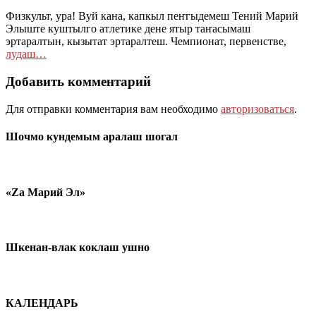
Физкульт, ура! Вуй кана, капкыл пеҥгыдемеш Тений Марий
Элыште куштылго атлетике дене ятыр таҥасымаш
эртаралтын, кызытат эртаралтеш. Чемпионат, первенстве,
лудаш…
Добавить комментарий
Для отправки комментария вам необходимо
авторизоваться
.
Шочмо кундемым аралаш шогал
«Zа Марий Эл»
Шкенан-влак коклаш ушно
КАЛЕНДАРЬ