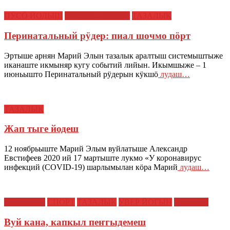
ПӰСӦ ЙОДЫШ
СОЦИАЛ ИЛЫШ
ТАЗАЛЫК
Перинатальный рÿдер: пиал шочмо пöрт
Эртыше арнян Марий Элын тазалык аралтыш системыштыже
иканаште икмыняр кугу событий лийын. Икымшыже – 1
июньышто Перинатальный рÿдерын кÿкшö
лудаш…
ТАЗАЛЫК
Жап тыге йодеш
12 ноябрьыште Марий Элым вуйлатыше Александр
Евстифеев 2020 ий 17 мартыште лукмо «У коронавирус
инфекций (COVID-19) шарлымылан кӧра Марий
лудаш…
НОВОСТИ
СПОРТ
ТАЗАЛЫК
УВЕР ЙОГЫН
Чолгалык
Вуй кана, капкыл пеҥгыдемеш