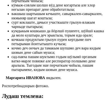
перчаткым чийыза;
кӱмыж-совлам шолшо вӱд дене когартыза але хлор
негызан препарат дене обработатлыза;
вакшыш шартышым кечыште, савыркален-савыркален,
икмыняр шагат коштыза;
сурт коклаште, дачысе участкыште грызун-влакым
чарныде пытарыза;
кумдыкым кошкышо да йӧрлшӧ пушеҥге, шӱйшӧ кашка
да моло куштыра деч эрыктыза, торым ида орале;
кочкыш продуктым грызун пурен кертдыме пич
петырыман йоҥгытышто кучыза;
кочмо деч ончыч да тамакым шупшмо деч вара кидым
шовын дене сайын мушса;
сад-пакча пашам шуктымо годым шӱлымӧ органым
ватке-марле повязке але респиратор полшымо дене
аралыза. Тыгодым эше перчаткым чийыза, пашам
пытарымеке, кидым шовын дене мушса.
Маргарита ИВАНОВА
ямдылен.
Роспотребнадзорын фотожо.
Лудаш темлена: