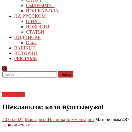
СПОРТ
СЫЛНЫМУТ
ЙОШКАР-ОЛА
НА РУССКОМ
О НАС
НОВОСТИ
СТАТЬИ
ПОДПИСКЕ
О нас
ВАШКЫЛ
ИСТОРИЙ
РЕКЛАМЕ
Найти:
ТАЗАЛЫК
Шекланыза: коля йӱштымужо!
20.05.2025
Маргарита Иванова
Комментарий
Материалым 487
гана онченыт