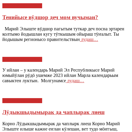
МАРИЙ ЭЛ : ТАЧЕ
Тенийысе вӱдшор деч мом вучыман?
Марий Элыште вӱдшор пагытым туткар деч посна эртарен
колтымо йодышлан кугу тӱткышым ойыраш тӱҥалыт. Ты
йодышым регионысо правительствын
лудаш…
МАРИЙ ЭЛ : ТАЧЕ
У ийлан – у календарь Марий Эл Республикысе Марий
юмыйӱлан рӱдӧ ушемже 2023 ийлан Марла календарьым
савыктен луктын. Молгунамсе
лудаш…
МАРИЙ ЭЛ : ТАЧЕ
Лӱдыкшыдымырак да чаплырак лиеш
Корно Лӱдыкшыдымырак да чаплырк лиеш Корно Марий
Элыште илыше кажне еҥлан кӱлешан, вет тудо мӧҥгыш,