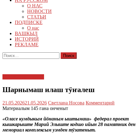
НА РУССКОМ
О НАС
НОВОСТИ
СТАТЬИ
ПОДПИСКЕ
О нас
ВАШКЫЛ
ИСТОРИЙ
РЕКЛАМЕ
Найти:
МАРИЙ ЭЛ : ТАЧЕ
Шарнымаш илаш тӱҥалеш
21.05.2026
21.05.2026
Светлана Носова
Комментарий
Материалым 145 гана онченыт
«Оласе кумдыкым йӧнаным ыштымаш» федерал проект
кышкарыште Марий Элыште кодшо ийын 28 памятник ден
мемориал комплексым уэмден тӱзатеныт.