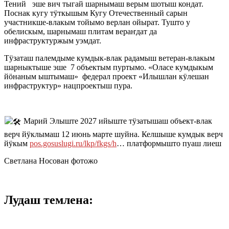
Тений эше вич тыгай шарнымаш верым шотыш кондат.
Поснак кугу тӱткышым Кугу Отечественный сарын
участникше-влакым тойымо верлан ойырат. Тушто у
обелискым, шарнымаш плитам вераҥдат да
инфраструктуржым уэмдат.
Тӱзаташ палемдыме кумдык-влак радамыш ветеран-влакым
шарныктыше эше 7 объектым пуртымо. «Оласе кумдыкым
йӧнаным ыштымаш» федерал проект «Илышлан кӱлешан
инфраструктур» нацпроектыш пура.
Марий Элыште 2027 ийыште тӱзатышаш объект-влак
верч йӱклымаш 12 июнь марте шуйна. Келшыше кумдык верч
йӱкым
pos.gosuslugi.ru/lkp/fkgs/h
… платформышто пуаш лиеш
Светлана Носован фотожо
Лудаш темлена: