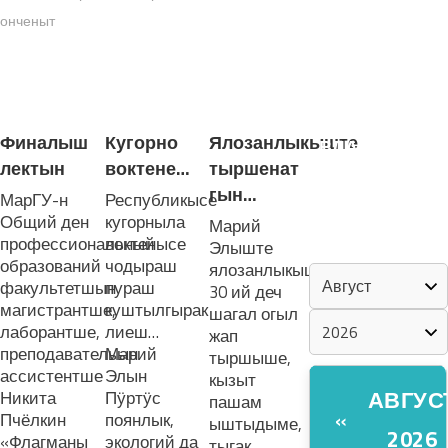
онченыт
«ZА МАРИЙ
ЭЛ»
ЛУДАШ ТЕМЛЕНА:
ШКЕНАН-
Финалыш
Кугорно
Ялозанлыкыште
ВЛАК
лектын
воктене…
тыршенат
КОКЛАШ
УШНО
гын…
МарГУ-н
Республикысе
Общий ден
кугорныла
Марий
профессиональный
воктенысе
Элыште
КАЛЕНДАРЬ
образований
чодыраш
ялозанлыкыште
факультетшын
пураш
30 ий деч
магистрантше,
куштылгырак
шагал огыл
лаборантше,
лиеш…
жап
преподавательын
Марий
тыршыше,
ассистентше
Элын
кызыт
АВГУС
Никита
Пӱртӱс
пашам
«
Пчёлкин
поянлык,
ыштыдыме,
2026
«Флагманы
экологий да
тыгак