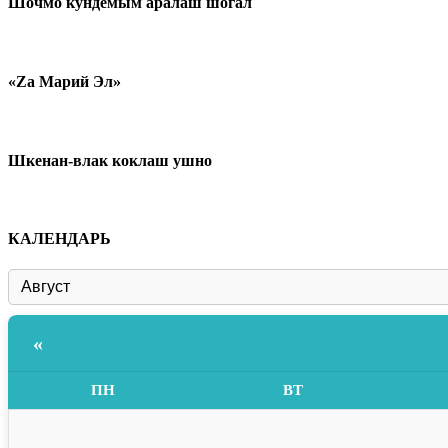
Шочмо кундемым аралаш шогал
«Zа Марий Эл»
Шкенан-влак коклаш ушно
КАЛЕНДАРЬ
«
ПН
ВТ