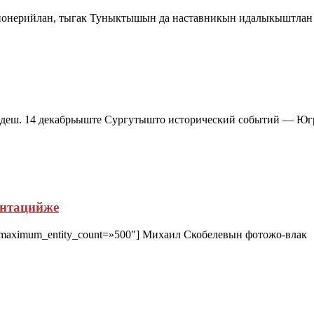
нерийлан, тыгак Туныктышын да наставникын идалыкыштлан п
одеш. 14 декабрьыште Сургутышто исторический событий — 
ентацийже
ed» maximum_entity_count=»500″] Михаил Скобелевын фотожо-влак