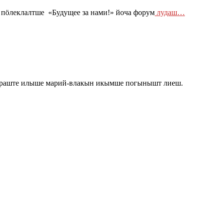
ӧлеклалтше «Будущее за нами!» йоча форум
лудаш…
Юграште илыше марий-влакын икымше погынышт лиеш.