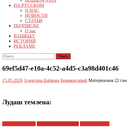
ЙОШКАР-ОЛА
НА РУССКОМ
О НАС
НОВОСТИ
СТАТЬИ
ПОДПИСКЕ
О нас
ВАШКЫЛ
ИСТОРИЙ
РЕКЛАМЕ
Найти:
69ef5d47-e10a-4c52-a4d5-c3a98d401c46
15.05.2026
Алевтина Байкова
Комментарий
Материалым 22 ган
Лудаш темлена:
ОБРАЗОВАНИЙ
САМЫРЫК ТУКЫМ
УВЕР ЙОГЫН