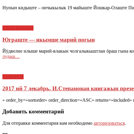
Нунын кидыште – ончыкылык 19 майыште Йошкар-Олаште Пио
УВЕР ЙОГЫН
Юграште — икымше марий погын
Йӱдвелне илыше марий-влакын чолгалыкыштлан ӧраш гына к
лудаш…
ГАЛЕРЕЙ
2017 ий 7 декабрь. И.Степанован книгажын през
» order_by=»sortorder» order_direction=»ASC» returns=»includ
Добавить комментарий
Для отправки комментария вам необходимо
авторизоваться
.