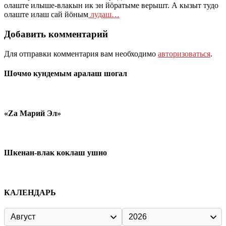
олаште илыше-влакын ик эн йӧратыме верышт. А кызыт тудо
олаште илаш сай йӧным
лудаш…
Добавить комментарий
Для отправки комментария вам необходимо
авторизоваться
.
Шочмо кундемым аралаш шогал
«Zа Марий Эл»
Шкенан-влак коклаш ушно
КАЛЕНДАРЬ