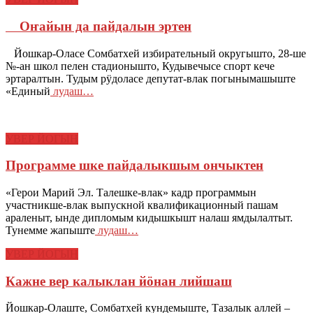
Оҥайын да пайдалын эртен
Йошкар-Оласе Сомбатхей избирательный округышто, 28-ше
№-ан школ пелен стадионышто, Кудывечысе спорт кече
эртаралтын. Тудым рӱдоласе депутат-влак погынымашыште
«Единый
лудаш…
УВЕР ЙОГЫН
Программе шке пайдалыкшым ончыктен
«Герои Марий Эл. Талешке-влак» кадр программын
участникше-влак выпускной квалификационный пашам
араленыт, ынде дипломым кидышкышт налаш ямдылалтыт.
Тунемме жапыште
лудаш…
УВЕР ЙОГЫН
Кажне вер калыклан йӧнан лийшаш
Йошкар-Олаште, Сомбатхей кундемыште, Тазалык аллей –