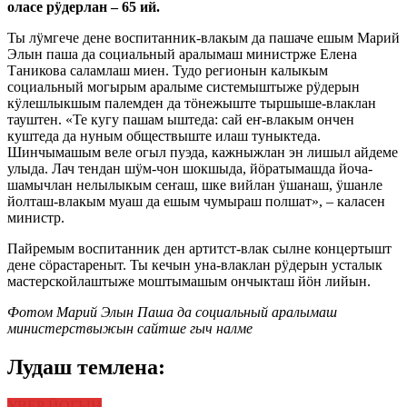
оласе рӱдерлан – 65 ий.
Ты лӱмгече дене воспитанник-влакым да пашаче ешым Марий
Элын паша да социальный аралымаш министрже Елена
Таникова саламлаш миен. Тудо регионын калыкым
социальный могырым аралыме системыштыже рӱдерын
кӱлешлыкшым палемден да тӧнежыште тыршыше-влаклан
тауштен. «Те кугу пашам ыштеда: сай еҥ-влакым ончен
куштеда да нуным обществыште илаш туныктеда.
Шинчымашым веле огыл пуэда, кажныжлан эн лишыл айдеме
улыда. Лач тендан шӱм-чон шокшыда, йӧратымашда йоча-
шамычлан нелылыкым сеҥаш, шке вийлан ӱшанаш, ӱшанле
йолташ-влакым муаш да ешым чумыраш полшат», – каласен
министр.
Пайремым воспитанник ден артитст-влак сылне концертышт
дене сӧрастареныт. Ты кечын уна-влаклан рӱдерын усталык
мастерскойлаштыже моштымашым ончыкташ йӧн лийын.
Фотом Марий Элын Паша да социальный аралымаш
министерствыжын сайтше гыч налме
Лудаш темлена:
УВЕР ЙОГЫН