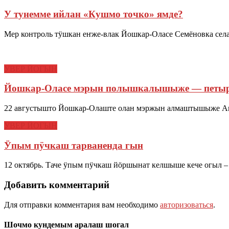
У тунемме ийлан «Кушмо точко» ямде?
Мер контроль тӱшкан еҥже-влак Йошкар-Оласе Семёновка сел
УВЕР ЙОГЫН
Йошкар-Оласе мэрын полышкалышыже — петы
22 августышто Йошкар-Олаште олан мэржын алмаштышыже А
УВЕР ЙОГЫН
Ӱпым пӱчкаш тарваненда гын
12 октябрь. Таче ӱпым пӱчкаш йӧршынат келшыше кече огыл –
Добавить комментарий
Для отправки комментария вам необходимо
авторизоваться
.
Шочмо кундемым аралаш шогал