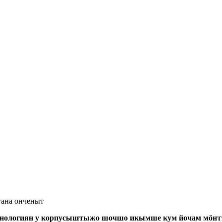
гана онченыт
хнологиян у корпусыштыжо шочшо икымше кум йочам мӧҥ