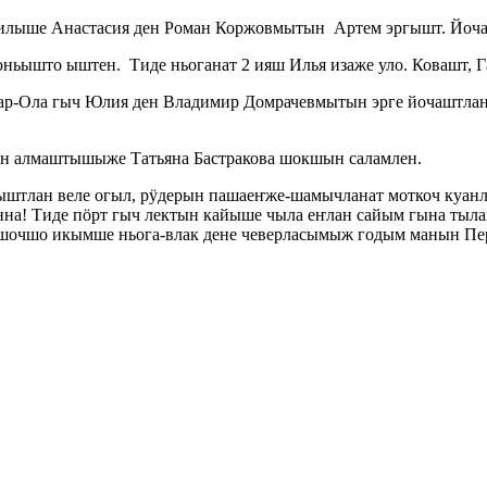
илыше Анастасия ден Роман Коржовмытын Артем эргышт. Йоча 
ьышто ыштен. Тиде ньоганат 2 ияш Илья изаже уло. Ковашт, Г
ар-Ола гыч Юлия ден Владимир Домрачевмытын эрге йочаштлан
ын алмаштышыже Татьяна Бастракова шокшын саламлен.
ҥыштлан веле огыл, рӱдерын пашаеҥже-шамычланат моткоч куанл
енна! Тиде пӧрт гыч лектын кайыше чыла еҥлан сайым гына тыл
те шочшо икымше ньога-влак дене чеверласымыж годым манын П