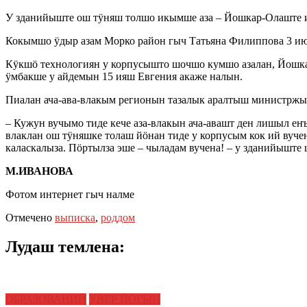
У зданийыште ош тӱняш толшо икымше аза – Йошкар-Олаште 
Кокымшо ӱдыр азам Морко район гыч Татьяна Филиппова 3 июн
Кӱкшӧ технологиян у корпусышто шочшо кумшо азалан, Йошк
ӱмбакше у айдемын 15 ияш Евгения акаже налын.
Пиалан ача-ава-влакым регионын тазалык аралтыш министрж
– Кужун вучымо тиде кече аза-влакын ача-авашт ден лишыл е
влаклан ош тӱняшке толаш йӧнан тиде у корпусым кок ий вуч
каласкалыза. Пӧртылза эше – чыладам вучена! – у зданийыш
М.ИВАНОВА
Фотом интернет гыч налме
Отмечено
выписка
,
роддом
Лудаш темлена:
ОБРАЗОВАНИЙ
УВЕР ЙОГЫН