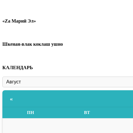
«Zа Марий Эл»
Шкенан-влак коклаш ушно
КАЛЕНДАРЬ
«
ПН
ВТ