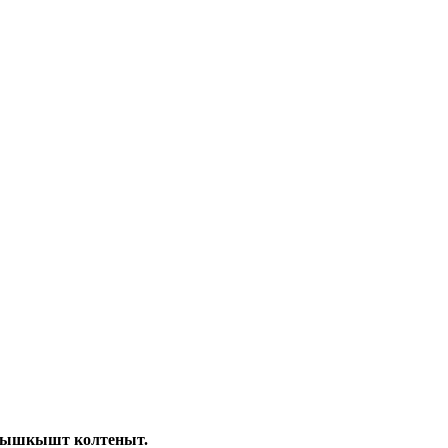
гышкышт колтеныт.