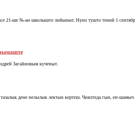
асе 21-ше №-ан школышто лийыныт. Нуно тушто тений 1 сентя
рымаште
ндрей Загайновым кученыт.
 тазалык дене нелылык лектын кертеш. Чиялтеда гын, еҥ-шамыч