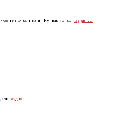
брьыште почылтшаш «Кушмо точко»
лудаш…
 дене
лудаш…