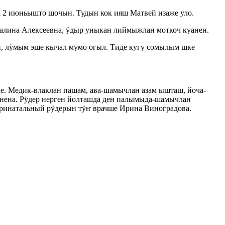
2 июньышто шочын. Тудын кок ияш Матвей изаже уло.
алина Алексеевна, ӱдыр уныкан лиймыжлан моткоч куанен.
, лӱмым эше кычал мумо огыл. Тиде кугу сомылым шке
е. Медик-влаклан пашам, ава-шамычлан азам ышташ, йоча-
анена. Рӱдер нерген йолташда ден палымыда-шамычлан
еринатальный рӱдерын тӱҥ врачше Ирина Виноградова.