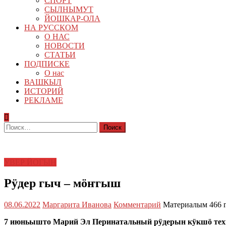
СПОРТ
СЫЛНЫМУТ
ЙОШКАР-ОЛА
НА РУССКОМ
О НАС
НОВОСТИ
СТАТЬИ
ПОДПИСКЕ
О нас
ВАШКЫЛ
ИСТОРИЙ
РЕКЛАМЕ
Найти:
УВЕР ЙОГЫН
Рӱдер гыч – мӧҥгыш
08.06.2022
Маргарита Иванова
Комментарий
Материалым 466 
7 июньышто Марий Эл Перинатальный рӱдерын кӱкшӧ те