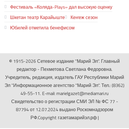
Фестиваль «Коляда-Plays» дал высокую оценку
Шкетан театр Карайыште
Кеҥеж сезон
Юбилей отметила бенефисом
ЛИЙ ПЫРЛЯ
© 1915-2026 Сетевое издание "Марий Эл". Главный
редактор - Пехметова Светлана Федоровна.
Учредитель, редакция, издатель ГАУ Республики Марий
Эл "Информационное агентство "Марий Эл". Тел.: (8362)
49-55-11. E-mail: marielgazet@mediamari.ru
Свидетельство о регистрации СМИ ЭЛ № ФС 77 -
87794 от 12.07.2024 выдано Роскомнадзором
РФ.Copyright газетамарийэл.рф
|