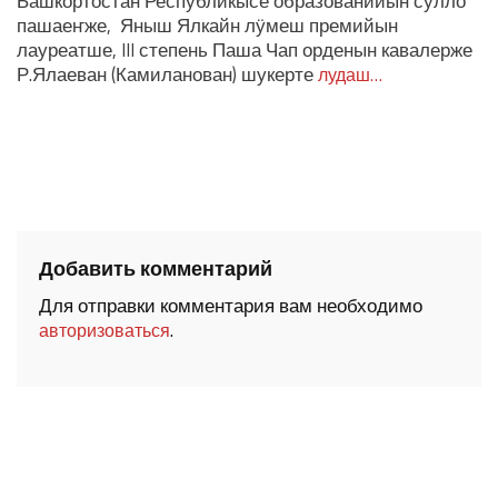
Башкортостан Республикысе образованийын сулло
пашаеҥже, Яныш Ялкайн лӱмеш премийын
лауреатше, III степень Паша Чап орденын кавалерже
Р.Ялаеван (Камиланован) шукерте
лудаш…
Добавить комментарий
Для отправки комментария вам необходимо
.
авторизоваться
ШОЧМО КУНДЕМЫМ АРАЛАШ ШОГАЛ
«ZА МАРИЙ ЭЛ»
ШКЕНАН-ВЛАК КОКЛАШ УШНО