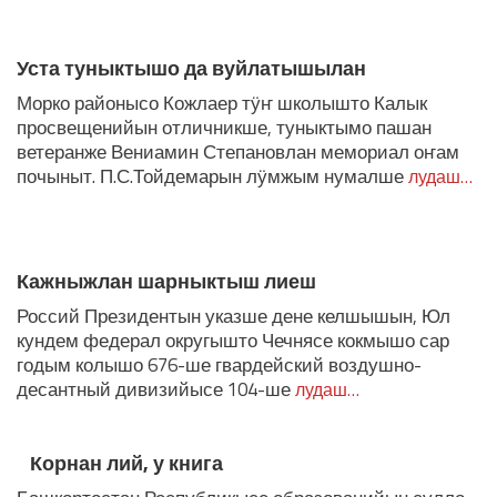
ЛУДАШ ТЕМЛЕНА:
Уста туныктышо да вуйлатышылан
Морко районысо Кожлаер тӱҥ школышто Калык
просвещенийын отличникше, туныктымо пашан
ветеранже Вениамин Степановлан мемориал оҥам
почыныт. П.С.Тойдемарын лӱмжым нумалше
лудаш…
Кажныжлан шарныктыш лиеш
Россий Президентын указше дене келшышын, Юл
кундем федерал округышто Чечнясе кокмышо сар
годым колышо 676-ше гвардейский воздушно-
десантный дивизийысе 104-ше
лудаш…
Корнан лий, у книга