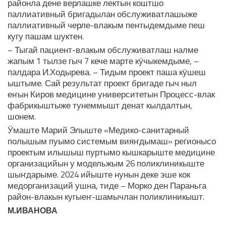
районла дене верлашке лектын коштшо
паллиативный бригадылан обслуживатлашыже
паллиативный черле-влакым пеҥгыдемдыме пеш
кугу пашам шуктен.
– Тыгай пациент-влакым обслуживатлаш налме
жапым 1 тылзе гыч 7 кече марте кӱчыкемдыме, –
палдара И.Ходырева. – Тидым проект паша кӱшеш
ыштыме. Сай результат проект бригаде гыч ныл
еҥын Киров медицине университетын Процесс-влак
фабрикыштыже тунеммышт денат кылдалтын,
шонем.
Ӱмаште Марий Элыште «Медико-санитарный
полышым пуымо системым вияҥдымаш» регионысо
проектым илышыш пуртымо кышкарыште медицине
организацийын у модельжым 26 поликлиникыште
шыҥдарыме. 2024 ийыште нунын деке эше кок
медорганизаций ушна, тиде – Морко ден Параньга
район-влакын кугыеҥ-шамычлан поликлиникышт.
М.ИВАНОВА