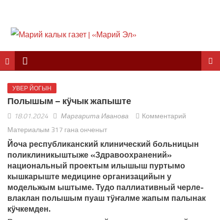
УВЕР ЙОГЫН
Полышым – кӱчык жапыште
18.01.2024
Маргарита Иванова
Комментарий
Материалым 317 гана онченыт
Йоча республиканский клинический больницын
поликлиникыштыже «Здравоохранений»
национальный проектым илышыш пуртымо
кышкарыште медицине организацийын у
модельжым ыштыме. Тудо паллиативный черле-
влаклан полышым пуаш тӱҥалме жапым палынак
кӱчкемден.