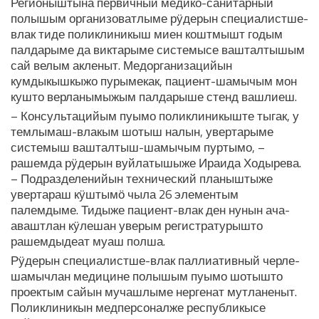
Регионыштына первичный медико-санитарный
полышым организоватлыме рӱдерын специалистше-
влак тиде поликлиникыш миен коштмышт годым
палдарыме да виктарыме системысе вашталтышым
сай велым акленыт. Медорганизацийын
кумдыкышкыжо пурымекак, пациент-шамычым мон
кушто верланымыжым палдарыше стенд вашлиеш.
– Консультацийым пуымо поликлиникыште тыгак, у
темлымаш-влакым шотыш налын, увертарыме
системыш вашталтыш-шамычым пуртымо, –
рашемда рӱдерын вуйлатышыже Ираида Ходырева.
– Подразделенийын технический планыштыже
увертараш кӱштымӧ чыла 26 элементым
палемдыме. Тидыже пациент-влак ден нунын ача-
аваштлан кӱлешан уверым регистратурышто
рашемдыдеат муаш полша.
Рӱдерын специалистше-влак паллиативный черле-
шамычлан медицине полышым пуымо шотышто
проектым сайын мучашлыме нергенат мутланеныт.
Поликлиникын медперсоналже республикысе