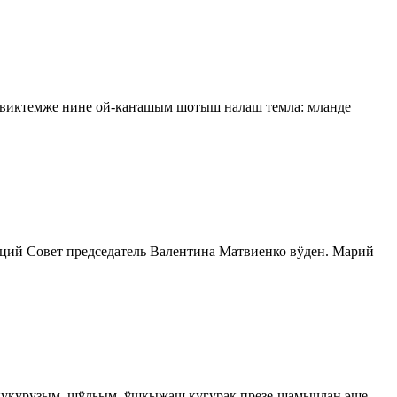
 виктемже нине ой-каҥашым шотыш налаш темла: мланде
ий Совет председатель Валентина Матвиенко вӱден. Марий
 кукурузым, шӱльым, ӱшкыжаш кугурак презе-шамычлан эше