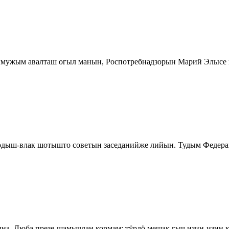
тымужым авалташ огыл манын, Роспотребнадзорын Марий Элысе
дыш-влак шотышто советын заседанийже лийын. Тудым Федерац
на, Люба презе-шамычлан кормам: тӱрлӧ мешак гыч изин-изин