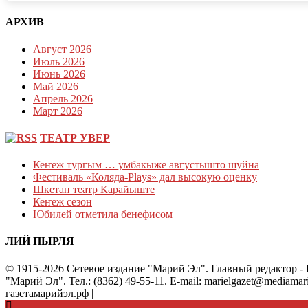
АРХИВ
Август 2026
Июль 2026
Июнь 2026
Май 2026
Апрель 2026
Март 2026
ТЕАТР УВЕР
Кеҥеж тургым … умбакыже августышто шуйна
Фестиваль «Коляда-Plays» дал высокую оценку
Шкетан театр Карайыште
Кеҥеж сезон
Юбилей отметила бенефисом
ЛИЙ ПЫРЛЯ
© 1915-2026 Сетевое издание "Марий Эл". Главный редактор 
"Марий Эл". Тел.: (8362) 49-55-11. E-mail: marielgazet@media
газетамарийэл.рф
|