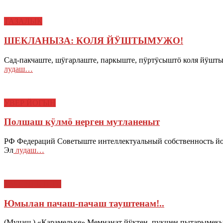
ТАЗАЛЫК
ШЕКЛАНЫЗА: КОЛЯ ЙӰШТЫМУЖО!
Сад-пакчаште, шӱгарлаште, паркыште, пӱртӱсыштӧ коля йӱш
лудаш…
УВЕР ЙОГЫН
Полшаш кӱлмӧ нерген мутланеныт
РФ Федераций Советыште интеллектуальный собственность йо
Эл
лудаш…
ТАЧЕ ЯЛЫШТЕ
Юмылан пачаш-пачаш тауштенам!..
(Мучаш.) «Карамельке» Мемнанат йӱктен, пукшен пытарымекы