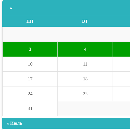
«
ПН
ВТ
3
4
10
11
17
18
24
25
31
« Июль