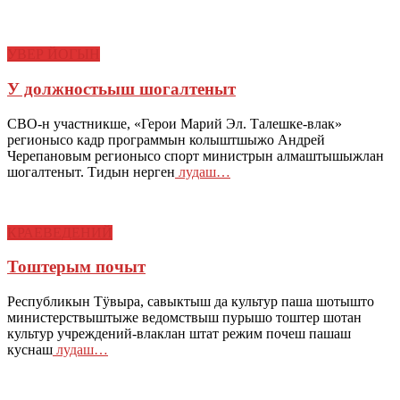
УВЕР ЙОГЫН
У должностьыш шогалтеныт
СВО-н участникше, «Герои Марий Эл. Талешке-влак»
регионысо кадр программын колыштшыжо Андрей
Черепановым регионысо спорт министрын алмаштышыжлан
шогалтеныт. Тидын нерген
лудаш…
КРАЕВЕДЕНИЙ
Тоштерым почыт
Республикын Тӱвыра, савыктыш да культур паша шотышто
министерствыштыже ведомствыш пурышо тоштер шотан
культур учреждений-влаклан штат режим почеш пашаш
куснаш
лудаш…