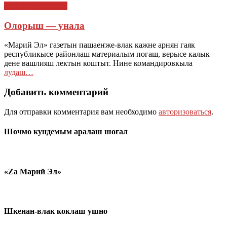
ИЛЫШ ЙЫЖЫҤ
Олорыш — унала
«Марий Эл» газетын пашаеҥже-влак кажне арнян гаяк
республикысе районлаш материалым погаш, верысе калык
дене вашлияш лектын коштыт. Нине командировкыла
лудаш…
Добавить комментарий
Для отправки комментария вам необходимо
авторизоваться
.
Шочмо кундемым аралаш шогал
«Zа Марий Эл»
Шкенан-влак коклаш ушно