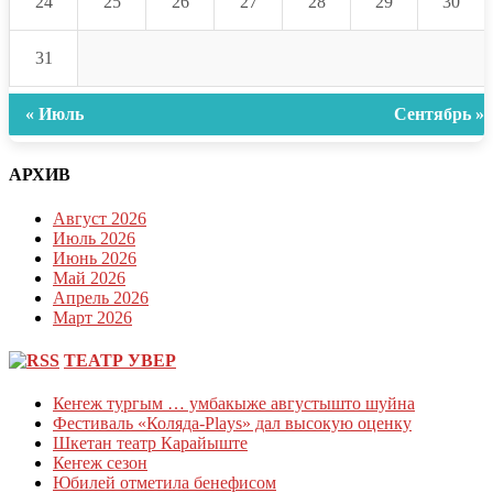
24
25
26
27
28
29
30
31
« Июль
Сентябрь »
АРХИВ
Август 2026
Июль 2026
Июнь 2026
Май 2026
Апрель 2026
Март 2026
ТЕАТР УВЕР
Кеҥеж тургым … умбакыже августышто шуйна
Фестиваль «Коляда-Plays» дал высокую оценку
Шкетан театр Карайыште
Кеҥеж сезон
Юбилей отметила бенефисом