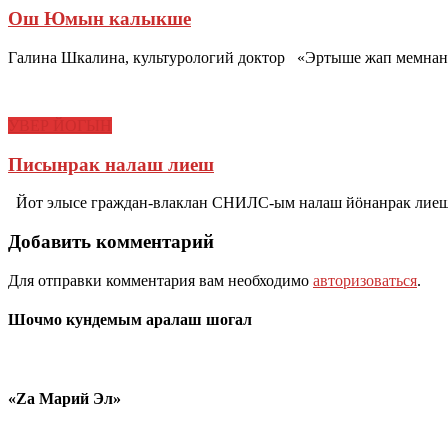
Ош Юмын калыкше
Галина Шкалина, культурологий доктор «Эртыше жап мемнан 
УВЕР ЙОГЫН
Писынрак налаш лиеш
Йот элысе граждан-влаклан СНИЛС-ым налаш йӧнанрак лиеш
Добавить комментарий
Для отправки комментария вам необходимо
авторизоваться
.
Шочмо кундемым аралаш шогал
«Zа Марий Эл»