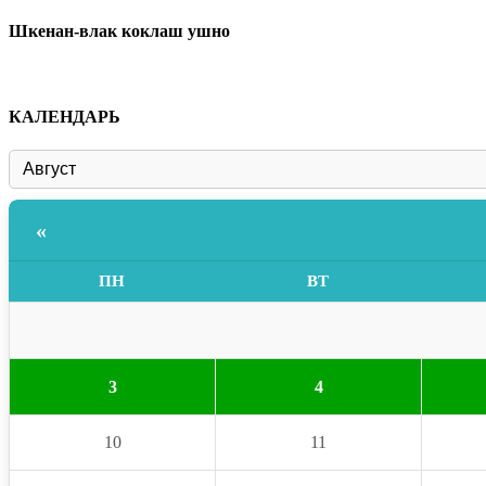
Шкенан-влак коклаш ушно
КАЛЕНДАРЬ
«
ПН
ВТ
3
4
10
11