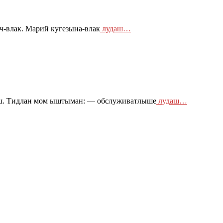
-влак. Марий кугезына-влак
лудаш…
ш. Тидлан мом ыштыман: — обслуживатлыше
лудаш…