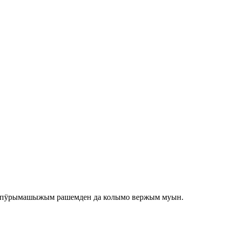
 пӱрымашыжым рашемден да колымо вержым муын.