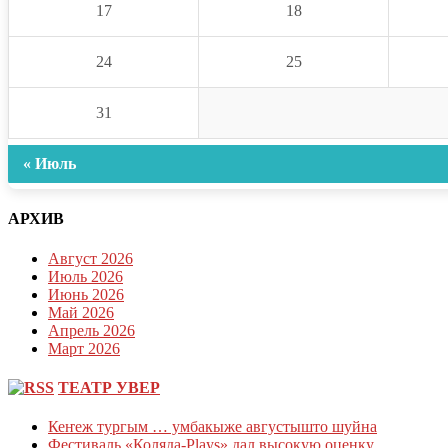
17
18
24
25
31
« Июль
АРХИВ
Август 2026
Июль 2026
Июнь 2026
Май 2026
Апрель 2026
Март 2026
ТЕАТР УВЕР
Кеҥеж тургым … умбакыже августышто шуйна
Фестиваль «Коляда-Plays» дал высокую оценку