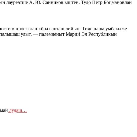
н лауреатше А. Ю. Санников ыштен. Тудо Петр Боцмановлан
ости » проектлан кӧра ышташ лийын. Тиде паша умбакыже
е палышаш улыт, — палемденыт Марий Эл Республикын
 май
лудаш…