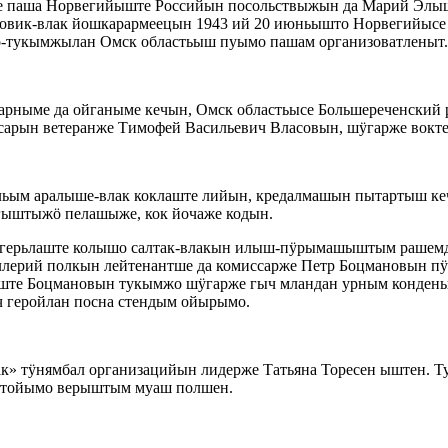
алме паша Норвегийыште Российын посольствыжын да Марий Э
вик-влак йошкарармеецын 1943 ий 20 июньышто Норвегийысе 
-тукымжылан Омск областьыш пуымо пашам организоватленыт.
арныме да ойганыме кечын, Омск областьысе Большереченский
ын ветеранже Тимофей Васильевич Власовын, шӱгарже воктеке 
ольым аралыше-влак коклаште лийын, кредалмашын пытартыш к
гыштыжӧ пелашыже, кок йочаже кодын.
герьлаште колышо салтак-влакын илыш-пӱрымашыштым рашемды
рий полкын лейтенантше да комиссарже Петр Боцмановын пӱр
ьыште Боцмановын тукымжо шӱгарже гыч мландан урным кондены
 геройлан посна стендым ойырымо.
» тӱнямбал организацийын лидерже Татьяна Торесен ыштен. Ту
 тойымо верыштым муаш полшен.