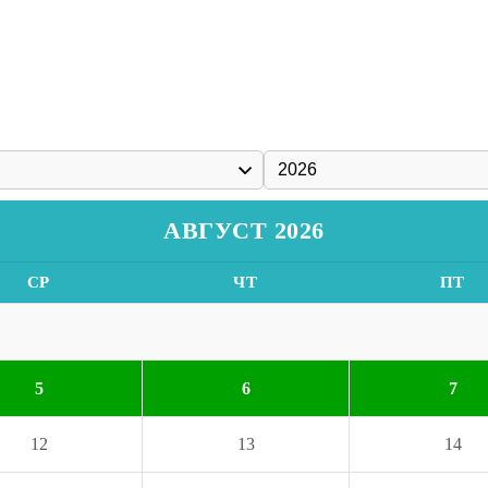
АВГУСТ 2026
СР
ЧТ
ПТ
5
6
7
12
13
14