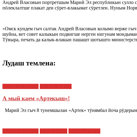
Андрей Власовын портретшым Марий Эл республикын сулло с
пӧлеклалтше плакат ден сӱрет-влакымат сӱретлен. Нуным Но
«Омск кундем гыч салтак Андрей Власовын колымо верже гыч
шуйна, вет совет калыкын подвигше нерген нигунам мондым
Тӱвыра, печать да калык-влакын пашашт шотышто министерс
Лудаш темлена:
ОБРАЗОВАНИЙ
УВЕР ЙОГЫН
А мый каем «Артекыш»!
Марий Эл гыч 8 тунемшылан «Артек» тӱнямбал йоча рӱдерын
КРАЕВЕДЕНИЙ
МЕР ИЛЫШ
УВЕР ЙОГЫН