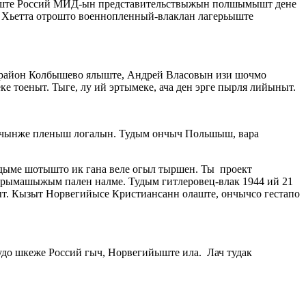
лыште Россий МИД-ын представительствыжын полшымышт дене
Хьетта отрошто военнопленный-влаклан лагерьыште
 район Колбышево ялыште, Андрей Власовын изи шочмо
тоеныт. Тыге, лу ий эртымеке, ача ден эрге пырля лийыныт.
ечынже пленыш логалын. Тудым ончыч Польшыш, вара
ме шотышто ик гана веле огыл тыршен. Ты проект
ымашыжым пален налме. Тудым гитлеровец-влак 1944 ий 21
т. Кызыт Норвегийысе Кристиансанн олаште, ончычсо гестапо
до шкеже Россий гыч, Норвегийыште ила. Лач тудак