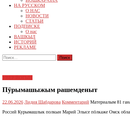
ЙОШКАР-ОЛА
НА РУССКОМ
О НАС
НОВОСТИ
СТАТЬИ
ПОДПИСКЕ
О нас
ВАШКЫЛ
ИСТОРИЙ
РЕКЛАМЕ
Найти:
УВЕР ЙОГЫН
Пӱрымашыжым рашемденыт
22.06.2026
Лидия Шабдарова
Комментарий
Материалым 81 ган
Россий Курымашлык полкын Марий Элысе пӧлкаже Омск обл