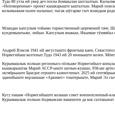
Тудо 80 утла ий увер деч посна йомшылан шотлалтын. Кыч
«Непокоренные» проект кышкарыште ышталтын. Марий поиско
колымыжым пален налыныт, тыгак шӱгарже гыч мландым родо
Мландан капсулым тойымо торжественный церемоний таче, Ш
кундемыштыже, лийын. Капсулым ачажын, Икымше тӱнямбал сар
Андрей Власов 1941 ий августышто фронтыш каен, Севастоп
Норвегийыш колтеныт.Тудо 1943 ий 20 июньышто колен. Мӧҥ
Курымашлык полкын регионысо пӧлкаже Норвегийысе концла
кышкарыштак Марий АССР-ыште шочын-кушшо, 958-ше артилле
октябрьыште Брагдое отрошто казнитленыт. 2025 ий сентябр
зданийыште верланыше «Аркивет» тоштерыште, Марий Эл гыч
Кугу пашам «Норвегийыште колышо совет военнопленный-влак
Курымашлык полкын йодмыжлан вашештен да кок салтакынат