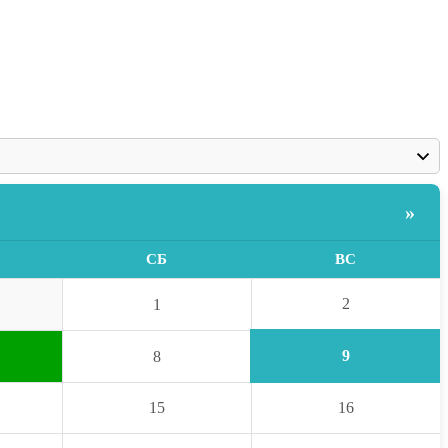
»
СБ
ВС
2
1
9
8
15
16