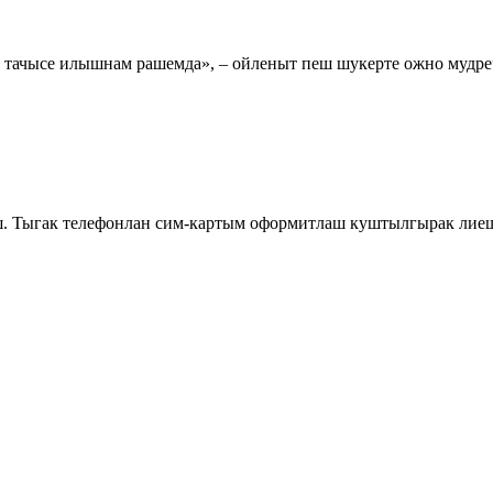
тачысе илышнам рашемда», – ойленыт пеш шукерте ожно мудреч
. Тыгак телефонлан сим-картым оформитлаш куштылгырак лие