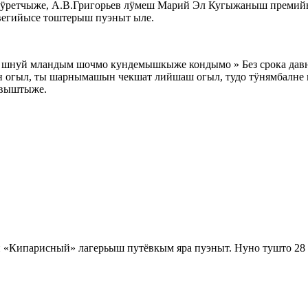
ӱретчыже, А.В.Григорьев лӱмеш Марий Эл Кугыжаныш премийы
рвегийысе тоштерыш пуэныт ыле.
 шнуй мландым шочмо кундемышкыже кондымо » Без срока давн
ан огыл, ты шарнымашын чекшат лийшаш огыл, тудо тӱнямбалн
твыштыже.
 «Кипарисный» лагерьыш путёвкым яра пуэныт. Нуно тушто 28