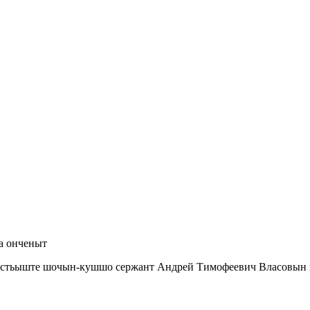
а онченыт
астьыште шочын-кушшо сержант Андрей Тимофеевич Власовын