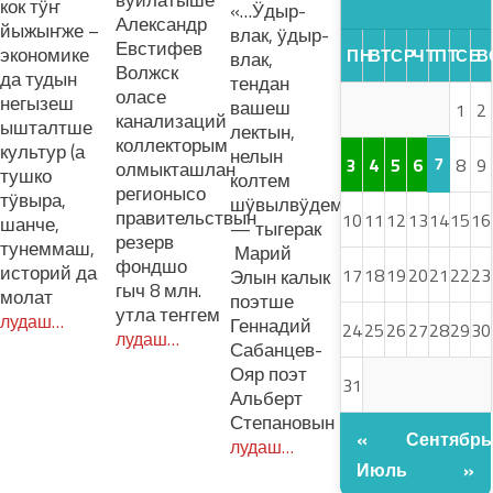
вуйлатыше
кок тӱҥ
«…Ӱдыр-
Александр
йыжыҥже –
влак, ӱдыр-
Евстифев
экономике
ПН
ВТ
СР
ЧТ
ПТ
СБ
В
влак,
Волжск
да тудын
тендан
оласе
негызеш
вашеш
1
2
канализаций
ышталтше
лектын,
коллекторым
культур (а
нелын
7
3
4
5
6
8
9
олмыкташлан
тушко
колтем
регионысо
тӱвыра,
шӱвылвӱдем…»,
правительствын
10
11
12
13
14
15
16
шанче,
— тыгерак
резерв
тунеммаш,
Марий
фондшо
историй да
17
18
19
20
21
22
23
Элын калык
гыч 8 млн.
молат
поэтше
утла теҥгем
лудаш…
Геннадий
24
25
26
27
28
29
30
лудаш…
Сабанцев-
Ояр поэт
31
Альберт
Степановын
«
Сентябрь
лудаш…
Июль
»