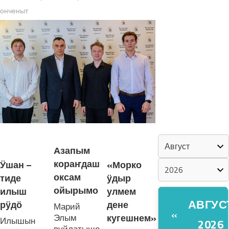
онченыт
«ZА МАРИЙ
ЭЛ»
ШКЕНАН-
ВЛАК
КОКЛАШ
УШНО
КАЛЕНДАРЬ
ЛУДАШ ТЕМЛЕНА:
Азапым
кораҥдаш
Ӱшан –
«Морко
оксам
тиде
ӱдыр
ойырымо
илыш
улмем
АВГУС
рӱдӧ
дене
Марий
«
Элым
кугешнем»
Илышын
2026