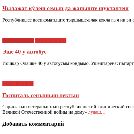
Чылажат кӱлеш семын да жапыште шукталтеш
Республикысе военкоматыште тыршыше-влак кокла гыч ик эн 
КУЧЕМЫШТЕ
УВЕР ЙОГЫН
Эше 40 у автобус
Йошкар-Олашке 40 у автобусым кондымо. Ушештарена: пытарт
УВЕР ЙОГЫН
Госпиталь сеҥышыш лектын
Сар-влакын ветераныштын республиканский клинический гос
Великой Отечественной войны на дому»
лудаш…
Добавить комментарий