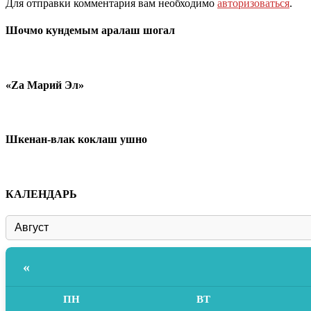
Для отправки комментария вам необходимо
авторизоваться
.
Шочмо кундемым аралаш шогал
«Zа Марий Эл»
Шкенан-влак коклаш ушно
КАЛЕНДАРЬ
«
ПН
ВТ