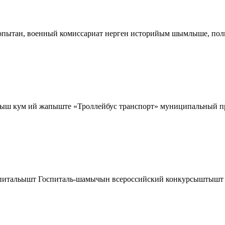
опытан, военный комиссариат нерген историйым шымлыше, пол
ыш кум ий жапыште «Троллейбус транспорт» муниципальный пре
питальышт Госпиталь-шамычын всероссийский конкурсыштышт «