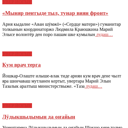
УВЕР ЙОГЫН
«Мыняр пеҥгыде тыл, тунар виян фронт»
Арня кыдалне «Аван шӱмжӧ» («Сердце матери») гуманитар
толкынын координаторжо Людмила Краюшкина Марий
Элысе волонтёр ден поро пашам шке кумылын
лудаш…
УВЕР ЙОГЫН
Кум врач терга
Йошкар-Олаште илыше-влак тиде арнян кум врач дене чылт
яра шинчаваш мутланен кертыт, увертара Марий Элын
Тазалык аралтыш министерствыже. «Таза
лудаш…
УВЕР ЙОГЫН
Лӱдыкшыдымын да оҥайын
Ушештарена Лӱдыкшыдымын да оҥайын Шокшо кече толмо