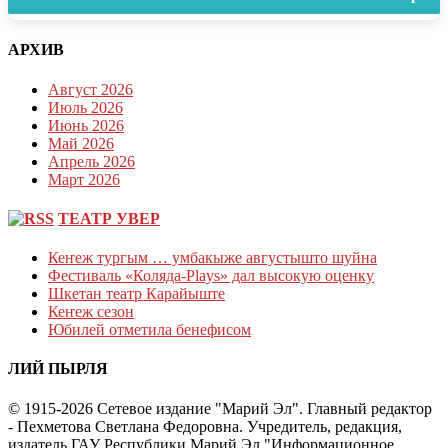
АРХИВ
Август 2026
Июль 2026
Июнь 2026
Май 2026
Апрель 2026
Март 2026
ТЕАТР УВЕР
Кеҥеж тургым … умбакыже августышто шуйна
Фестиваль «Коляда-Plays» дал высокую оценку
Шкетан театр Карайыште
Кеҥеж сезон
Юбилей отметила бенефисом
ЛИЙ ПЫРЛЯ
© 1915-2026 Сетевое издание "Марий Эл". Главный редактор
- Пехметова Светлана Федоровна. Учредитель, редакция,
издатель ГАУ Республики Марий Эл "Информационное