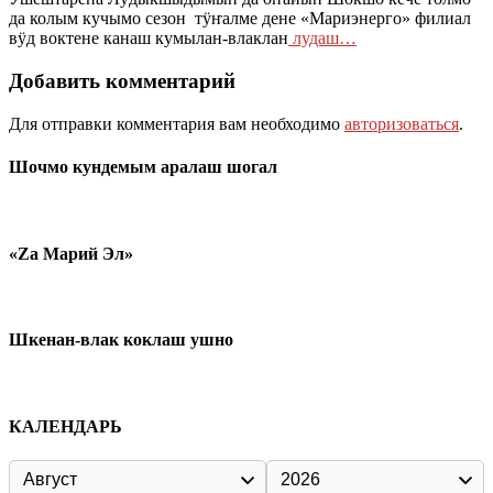
да колым кучымо сезон тӱҥалме дене «Мариэнерго» филиал
вӱд воктене канаш кумылан-влаклан
лудаш…
Добавить комментарий
Для отправки комментария вам необходимо
авторизоваться
.
Шочмо кундемым аралаш шогал
«Zа Марий Эл»
Шкенан-влак коклаш ушно
КАЛЕНДАРЬ