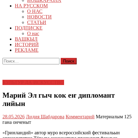
ЙОШКАР-ОЛА
НА РУССКОМ
О НАС
НОВОСТИ
СТАТЬИ
ПОДПИСКЕ
О нас
ВАШКЫЛ
ИСТОРИЙ
РЕКЛАМЕ
Найти:
КУЛЬТУР ДА ИСКУССТВО
Марий Эл гыч кок еҥ дипломант
лийын
28.05.2026
Лидия Шабдарова
Комментарий
Материалым 125
гана онченыт
«Гринландий» автор муро всероссийский фестивальын