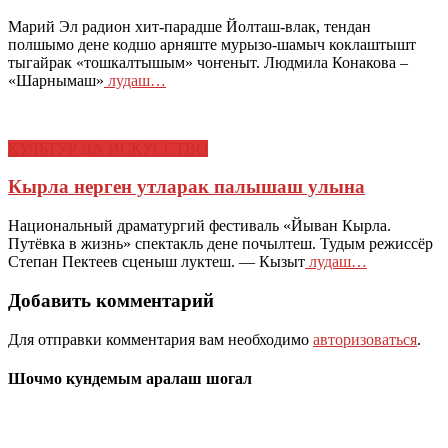
Марий Эл радион хит-парадше Йолташ-влак, тендан
полшымо дене кодшо арняште мурызо-шамыч коклаштышт
тыгайрак «тошкалтышым» чоҥеныт. Людмила Конакова –
«Шарнымаш»
лудаш…
КУЛЬТУР ДА ИСКУССТВО
Кырла нерген утларак палышаш улына
Национальный драматургий фестиваль «Йыван Кырла.
Путёвка в жизнь» спектакль дене почылтеш. Тудым режиссёр
Степан Пектеев сценыш луктеш. — Кызыт
лудаш…
Добавить комментарий
Для отправки комментария вам необходимо
авторизоваться
.
Шочмо кундемым аралаш шогал