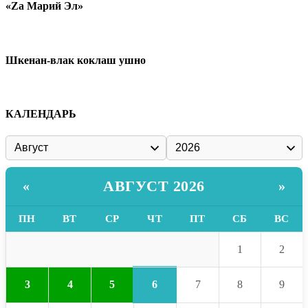
«Zа Марий Эл»
Шкенан-влак коклаш ушно
КАЛЕНДАРЬ
АВГУСТ 2026
«
»
ПН
ВТ
СР
ЧТ
ПТ
СБ
ВС
1
2
6
3
4
5
7
8
9