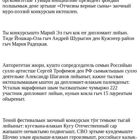
оргкомитетше Тӱвыра инициативе президент фондын
полшымыж дене эртыше «Отчизны верные сыны» заочный
муро-поэзий конкурсым иктешлен.
Ты конкурсышто Марий Эл гыч кок еҥ дипломант лийын.
Тиде Йошкар-Ола гыч Андрей Шурыгин ден Кужэҥер район
гыч Мария Радецкая.
Авторитетан жюри, кушто сопредседатель семын Российын
сулло артистше Сергей Трофимов ден РФ сымыктышын сулло
деятельже Александр Шаганов лийыныт, кажне тылзын
иктешлымашым ыштен да дипломант-влакым палемденыт.
Усталык марафонын шым тылзыштыже чумыржо 222
участник дипломант лийын, нунын кокла гыч 15 лауреатым
ойыреныт.
Тений фестивальын заочный конкурсын тӱҥ темыже тыгай
лийыныт: кугезына-влакын Кугу Отечественный сар
жапыште ончыктымо подвигышт, СВО эртыме кундемыште
Шочмо элым аралыше-влакын героизмышт, российысе калык-