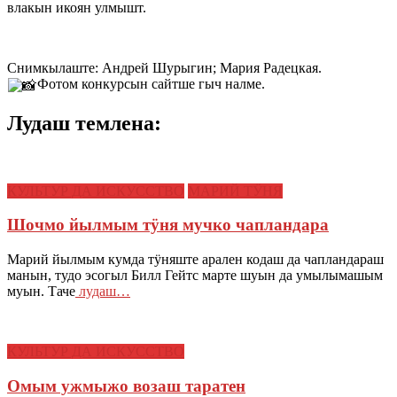
влакын икоян улмышт.
Снимкылаште: Андрей Шурыгин; Мария Радецкая.
Фотом конкурсын сайтше гыч налме.
Лудаш темлена:
КУЛЬТУР ДА ИСКУССТВО
МАРИЙ ТӰНЯ
Шочмо йылмым тӱня мучко чапландара
Марий йылмым кумда тӱняште арален кодаш да чапландараш
манын, тудо эсогыл Билл Гейтс марте шуын да умылымашым
муын. Таче
лудаш…
КУЛЬТУР ДА ИСКУССТВО
Омым ужмыжо возаш таратен