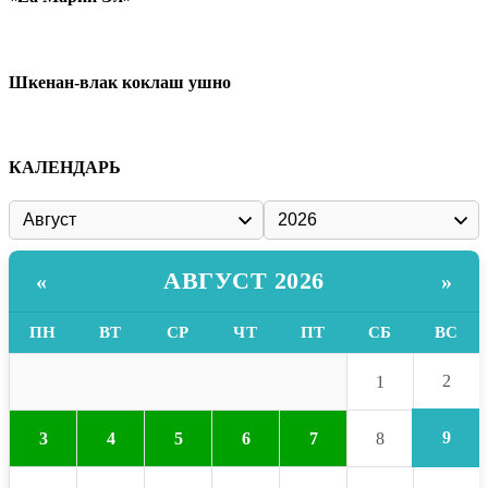
Шкенан-влак коклаш ушно
КАЛЕНДАРЬ
АВГУСТ 2026
«
»
ПН
ВТ
СР
ЧТ
ПТ
СБ
ВС
2
1
9
3
4
5
6
7
8