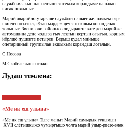
службо-влакын пашаеҥышт энгекым корандыме пашалан
вигак пижыныт.
Марий аварийно-утарыше службын пашаеҥже-шамычат яра
шинчен огытыл, тӱтан мардеж деч эҥгекшым коранденак
толыныт. Звенигово районысо чодыраште вате ден марийже
автомашина дене чодыра гыч лектын кертын огытыл, корным
йӧрлшӧ пушеҥге петырен. Верыш кудал мийыше
опетаривный группылан экшыкым кораҥдаш логалын.
С.Носова
М.Скобелевын фотожо.
Лудаш темлена:
МАРИЙ ЭЛ : ТАЧЕ
«Ме ик еш улына»
«Ме ик еш улына» Тыге маныт Марий самырык тукымын
XVII слётышкыжо чумыргышо чолга марий ӱдыр-рвезе-влак.