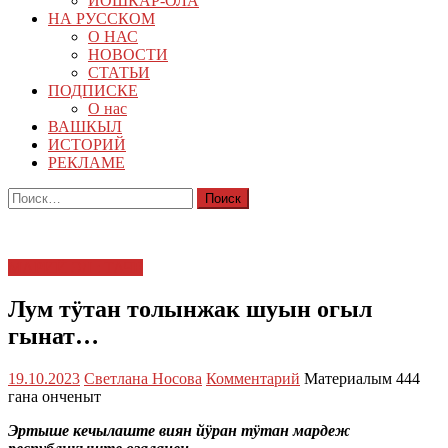
ЙОШКАР-ОЛА
НА РУССКОМ
О НАС
НОВОСТИ
СТАТЬИ
ПОДПИСКЕ
О нас
ВАШКЫЛ
ИСТОРИЙ
РЕКЛАМЕ
Найти:
МАРИЙ ЭЛ : ТАЧЕ
Лум тӱтан толынжак шуын огыл
гынат…
19.10.2023
Светлана Носова
Комментарий
Материалым 444
гана онченыт
Эртыше кечылаште виян йӱран тӱтан мардеж