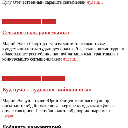
Кугу Отечественный сарыште сеҥымылан
лудаш…
МАРИЙ ЭЛ : ТАЧЕ
Туризм
Сеҥыше-влак рашемыныт
Марий Элын Спорт да туризм министерствыштыже
кундемыштына да тудын деч ӧрдыжкӧ лектын коштмо туризм
областьыште республикынан вуйлатышыжын грантшылан
конкурсышто сеҥыше-влакым
лудаш…
МАРИЙ ЭЛ : ТАЧЕ
НОВОСТИ
Вӱд пуча – лӱдыкшӧ лийшаш огыл
Марий Эл вуйлатыше Юрий Зайцев тенийысе вӱдшор
пагытыште вӱд йымаке логал кертше кумдыклам кӱшыч
ончал савырнен. Республикыште вӱдшор икшырымын
лудаш…
Добавить комментарий