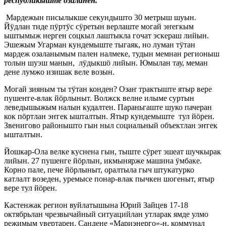
республикыште озаланен.
Мардежын писылыкше секундышто 30 метрыш шуын.
Йӱдлан тиде пӱртӱс сӱретын верлаште могай эҥегкым
ыштымыж нерген соцкыл лаштыкла гочат эскераш лийын.
Эшежым Угарман кундемыште тыгаяк, но луман тӱтан
мардеж озаланымым пален налмеке, тудын мемнан регионыш
толын шуэш манын, лӱдыкшӧ лийын. Юмылан тау, меман
дене лумжо изишак веле возын.
Могай зияным ты тӱтан конден? Озаҥ трактыште ятыр вере
пушеҥге-влак йӧрлыныт. Волжск велне илыме суртын
леведышыжым налын кудалтен. Параньгаште шуко пачеран
кок пӧртлан эҥгек ышталтын. Ятыр кундемыште тул йӧрен.
Звенигово районышто гын ныл социальный объектлан эҥгек
ышталтын.
Йошкар-Ола велке куснена гын, тыште сӱрет эшеат шучкырак
лийын. 27 пушенге йӧрлын, икмынярже машина ӱмбаке.
Корно пале, пече йӧрлыныт, оралтыла гыч штукатурко
катлалт возеден, уремысе понар-влак пычкен шогеныт, ятыр
вере тул йӧрен.
Кастенжак регион вуйлатышына Юрий Зайцев 17-18
октябрьлан чрезвычайный ситуацийлан утларак ямде улмо
режимым увертарен. Сандене «Мариэнерго»-н, коммунал