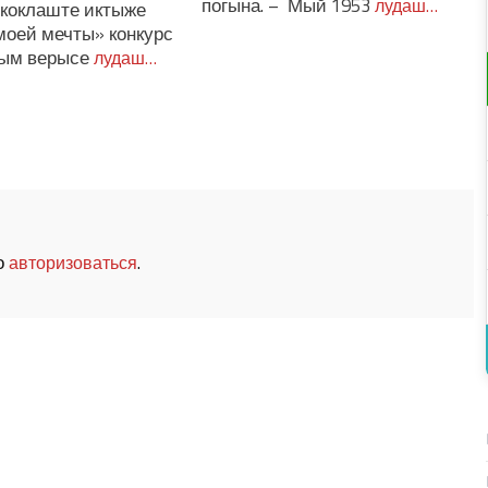
погына. – Мый 1953
лудаш…
 коклаште иктыже
моей мечты» конкурс
дым верысе
лудаш…
о
.
авторизоваться