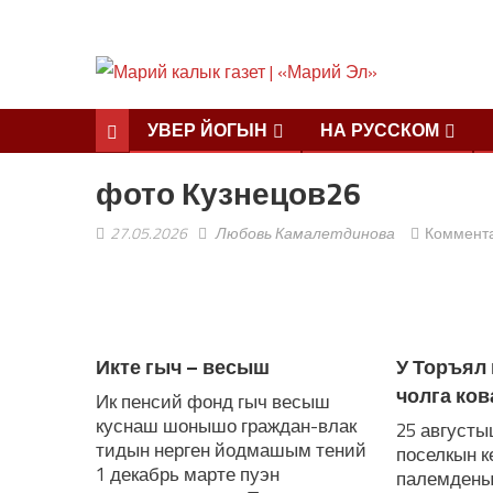
УВЕР ЙОГЫН
НА РУССКОМ
фото Кузнецов26
27.05.2026
Любовь Камалетдинова
Коммент
ЛУДАШ ТЕМЛЕНА:
Икте гыч – весыш
У Торъял
чолга ко
Ик пенсий фонд гыч весыш
куснаш шонышо граждан-влак
25 августы
тидын нерген йодмашым тений
поселкын 
1 декабрь марте пуэн
палемденыт