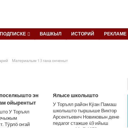
ПОДПИСКЕ
ВАШКЫЛ
ИСТОРИЙ
РЕКЛАМЕ
арий
Материалым 13 гана онченыт
 поселкышто эн
Ялысе школышто
вам ойырентыт
У Торъял район Кӱан Памаш
школышто тыршыше Виктор
што У Торъял
Арсентьевич Новиковын дене
кечыжым
педагог стажше 49 ийыш
. Тӱрлӧ оҥай