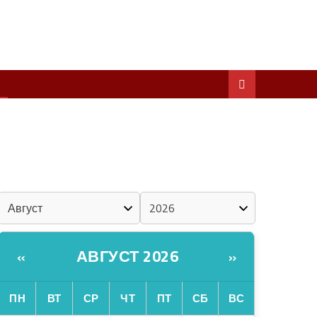
ШКЕНАН КОКЛАШ УШНО
ШОЧМО КУНДЕМЫМ АРАЛАШ ШОГАЛ
«ZА МАРИЙ ЭЛ»
ШКЕНАН-ВЛАК КОКЛАШ УШНО
КАЛЕНДАРЬ
АВГУСТ 2026
«
»
ПН
ВТ
СР
ЧТ
ПТ
СБ
ВС