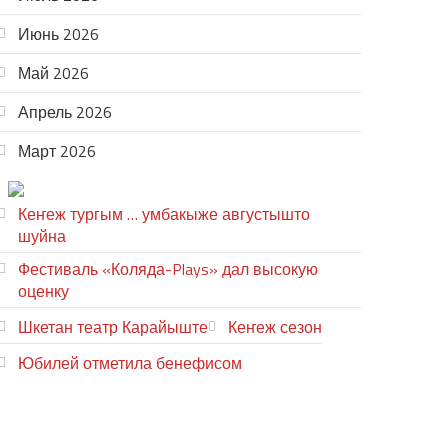
Июнь 2026
Май 2026
Апрель 2026
Март 2026
ТЕАТР УВЕР
Кеҥеж тургым … умбакыже августышто
шуйна
Фестиваль «Коляда-Plays» дал высокую
оценку
Шкетан театр Карайыште
Кеҥеж сезон
Юбилей отметила бенефисом
ЛИЙ ПЫРЛЯ