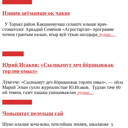
УВЕР ЙОГЫН
Изинек шӱмаҥше ок чакне
У Торъял район Какшанмучаш селаште илыше врач-
стоматолог Аркадий Семёнов «Агростартап» программе
почеш грантым налын, ятыр вуй тӱкан шолдыра
лудаш…
ЛӰМГЕЧЕ
Юрий Исаков: «Сылнымут деч йӧршынжак
торлен омыл»
Лӱмгече: «Сылнымут деч йӧршынжак торлен омыл», — ойла
Марий Элын сулло журналистше Ю.Исаков. Тудлан таче 60
ий темеш, газет пашаш ушнымыжлан
лудаш…
УВЕР ЙОГЫН
Чоныштат пеледыш гай
Шуко илалше коча-кова, пенсийыш лекмек, шкаланже у