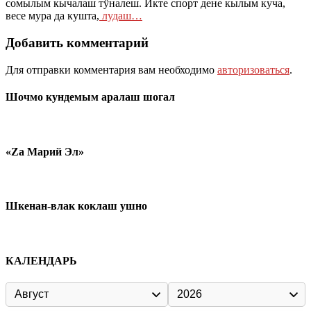
сомылым кычалаш тÿналеш. Икте спорт дене кылым куча,
весе мура да кушта,
лудаш…
Добавить комментарий
Для отправки комментария вам необходимо
авторизоваться
.
Шочмо кундемым аралаш шогал
«Zа Марий Эл»
Шкенан-влак коклаш ушно
КАЛЕНДАРЬ