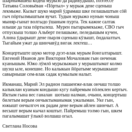
Шарнымашеш кодеш мурызо да радивӱдышӧ, поэтессе
Татьяна Соловьёван «Пӧртыл» у мурыж дене сценыш
лекмыже. Кызыт шуко марий ӱдрамаш шке пелашыштын сӧй
гыч пӧртылмыштым вучат. Тудын мурыжо нунын чоныш
мыняр-гынат волгыдо ӱшаным пурта. Тек кажне салтак
илыше да таза пӧртылеш. Мурен пытарымекыже, СВО гыч
отпускыш толшо Альберт пелашыже, пеледышым кучен,
Алина ӱдырышт дене пырля сценыш кӱзышт, ӧндалалтыч.
Тыгайым ужат да шинчавӱд вигак лектеш…
Концертыште шуко мотор дуэт-влак мурым йонгалтарышт.
Евгений Иванов ден Виктория Мочаловам гын онченак
куанышым. Южо лӱмлӧ мурызыжын у мурыштымат колмо
шуэш ыле, конешне. Но калыкын йӧратыме мурышкышт
савырныше сем-влак садак кумылым налыт.
Икманаш, Марий Эл радион пашаеҥже-влак ончаш толшо
калыклан куаным кондышо кугу пайремым пӧлеклен кертыч.
Иктым гына вес ганалан шотыш налман, очыни, концертыш
билетым верым ончыктыманымак ужалыман. Уке гын,
южышт ончылгоч ик радам дене верым айлен шинчыт. А
весышт верым кычал коштыт. Пайремыш толмо гын, шкем
пагалымашат ӱлыкӧ волшаш огыл.
Светлана Носова