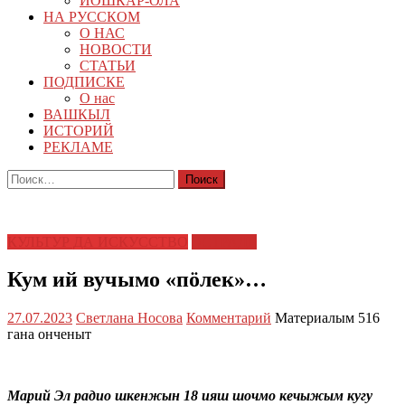
ЙОШКАР-ОЛА
НА РУССКОМ
О НАС
НОВОСТИ
СТАТЬИ
ПОДПИСКЕ
О нас
ВАШКЫЛ
ИСТОРИЙ
РЕКЛАМЕ
Найти:
КУЛЬТУР ДА ИСКУССТВО
ЭСТРАДЕ
Кум ий вучымо «пӧлек»…
27.07.2023
Светлана Носова
Комментарий
Материалым 516
гана онченыт
Марий Эл радио шкенжын 18 ияш шочмо кечыжым кугу