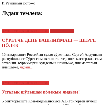
И.Речкинын фотожо
Лудаш темлена:
КУЛЬТУР ДА ИСКУССТВО
СЫМЫКТЫШ
СӰРЕТЧЕ ДЕНЕ ВАШЛИЙМАШ — ШЕРГЕ
ПӦЛЕК
16 январьыште Российын сулло сӱретчыже Сергей Алдушкин
республикысе Сӱрет сымыктыш тоштерыште мастер-классым
эртарыш. Курыкмарий кундемын шочшыжо, чия мастарын
илышыже,
лудаш…
КУЛЬТУР ДА ИСКУССТВО
Усталык шӱлышан пӧлекым ямдыле!
5 сентябрьыште Козьмодемьянскысе А.В.Григорьев лӱмеш