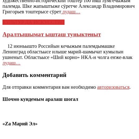
художественно-исторический тоштер 100 ияш лӱмгечыжым
палемда. Шке жапыштыже сӱретче Александр Владимирович
Григорьев тоштерысе сӱрет
лудаш…
КУЛЬТУР ДА ИСКУССТВО
Аралтышымат ышташ туныктеныт
12 июньышто Российын кечыжым палемдымашке
Ленинград областьысе илыше марий-шамычат кумылын
ушненыт. Областьысе «Ший корно» НКА-н чолга еҥже-влак
лудаш…
Добавить комментарий
Для отправки комментария вам необходимо
авторизоваться
.
Шочмо кундемым аралаш шогал
«Zа Марий Эл»