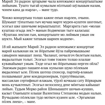
Марий Эл радион эртарыме чыла кеҥежымсе концертыштыже
лийынам. Тушто тыгай кумылым нӧлтышӧ шӱлышым налам,
чонем кана да юарла», – мане тудо.
Чонжо концертыш толшо кажне еҥын юарлен, очыни.
Шукышт тӱҥалтыш гыч мучаш марте мурен-куштен шогеныт,
эсогыл шке шинчыме верыштыштат. Маргарита гын «молан
кушташ огыда лек?» манын йодмемлан тыге каласыш:
«Кушташ лектам гын, концертыште мо лиймым ужын ом
шукто. Мый кажне татшым шарнен коднем».
18 ий жапыште Марий Эл радион кеҥежымсе концертше
марий калыкнан ик эн йӧратыме йӱла пайремышкыже
савырнен манашат лиеш. Чыланат, ончылгоч билетым налын,
ямдылалтын толыт. Эсогыл тоям тоялен толшо илалше
кувавайымат ужым. Тиде огыл мо йӧратымаш нерген ойла?
Эшежым радио пашаеҥ-влак нунылан шуко пӧлекым
ямдыленыт ыле. Пӧлек шотеш спонсор, партнёр-влакын
полшымышт дене кондиционерым, турпутёвкылан,
массажлан сертификат-влакым, тӱрлӧ кочкыш сату йӧрварым
монь кучыктеныт. Эсогыл велосипед дене мӧҥгыш кайышат
лийын. Тудым Морко район Шиньшаште шочын-кушшо,
кызыт Озаҥыште илыше Валентина Степанова модын налын.
Вучыдымо пӧлеклан тудо моткоч куанен ыле. «Эргымлан
пӧлек лиеш», – мане.