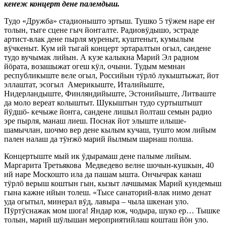
кеҥеж концерт дене палемдыш.
Тудо «Дружба» стадионышто эртыш. Тушко 5 тӱжем наре еҥ
толын, тыге сцене гыч йоҥгалте. Радиовӱдышо, эстраде
артист-влак дене пырля муреныт, куштеныт, кумылым
вӱчкеныт. Кум ий тыгай концерт эртаралтын огыл, сандене
тудо вучымак лийын. А кузе калыкна Марий Эл радиом
йӧрата, возашыжат огеш кӱл, очыни. Тудым мемнан
республикыште веле огыл, Российын тӱрлӧ лукыштыжат, йот
эллаштат, эсогыл Америкыште, Италийыште,
Нидерландыште, Финляндийыште, Эстонийыште, Литваште
да моло вереат колыштыт. Шукыштын тудо суртыштышт
йӱдшӧ- кечыже йоҥга, сандене лишыл йолташ семын радио
эре пырля, манаш лиеш. Поснак йот элыште илыше-
шамычлан, шочмо вер дене кылым кучаш, тушто мом лийым
пален налаш да тӱҥжӧ марий йылмым шарнаш полша.
Концертыште мый ик ӱдырамаш дене палыме лийым.
Маргарита Третьякова Медведево велне шочын-кушкын, 40
ий наре Москошто ила да пашам ышта. Ончычрак канаш
тӱрлӧ верыш коштын гын, кызыт лачшымак Марий кундемыш
гына кажне ийын толеш. «Тысе санаторий-влак нимо денат
уда огытыл, минерал вӱд, лавыра – чыла шкенан уло.
Пӱртӱснажак мом шога! Яндар юж, чодыра, шуко ер… Тышке
толын, марий шӱлышан мероприятийлаш кошташ йӧн уло.