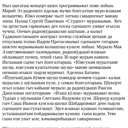
Ныл шагаташ концерт-шоун программыжат поян лийын.
Марий Эл радиошто идалык мучко йоҥгалтше муро-влакым
колыштмо. Южо номерже чылт хитыш савырненыт манаш
лиеш. Налаш Сергей Пакеевын «Студент» мурыжымак. Кеч
ты артистым гармоньжо деч посна сценыште ужмат огылла
чучеш. Ончыч радиовӱдышылан ыштыше, а кызыт
Таджикистаныште контракт почеш службым эртыше да
отпускыш толшо Вадим Протасовымат сценыште гитарым
шоктен мурымыжым колышташ куанле лийын. Мурызо Мая
Ахметзяновамат палемдыман, радиовӱдышӧ-влакын
ойлымышт почеш, тений гына 30 наре мурым намиен.
Иктыжым сцене гыч йоҥгалтарыш. «Южгунам муралтыме
шуэш, южгунам кушталтыме шуэш» манме шомакшым
ончышо-влакат пырля муреныт. Аделина Батаева
«Йӱштывӱдым йӱмем шуэш помидор кочмем годым» калык
мурылан у шӱлышым пуэн, у семын йоҥгалтарыш. Шукерте
огыл илыш гыч кайыше мурызо да радивӱдышӧ Раисия
Данилован оҥгалтарыме «Илаш кӱлеш» мурыжымат колна.
Тудлан у шӱлышым Светлана Яндукова пуэн. Шернур кундем
гыч Саша Иванов кум иза-шольо Шабдаровмыт дене пырля
сценыште выступатлышт. Эрге-влакын кушкын толмыштлан,
усталыкыштым пойдарымылан куанаш гына кодеш. Теве
гына изи улыт ыле, качымарийышкат савырненыт.