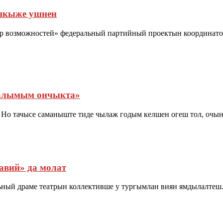
шкыже ушнен
ир возможностей» федеральный партийный проектын координат
галымым ончыкта»
 Но тачысе саманыште тиде чылаж годым келшен огеш тол, очы
авий» да молат
ый драме театрын коллективше у тургымлан виян ямдылалтеш. 