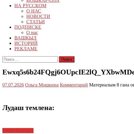
ЙОШКАР-ОЛА
НА РУССКОМ
О НАС
НОВОСТИ
СТАТЬИ
ПОДПИСКЕ
О нас
ВАШКЫЛ
ИСТОРИЙ
РЕКЛАМЕ
Найти:
Ewxq5s6b24FQgj6OUpcIE2lQ_YXbwMD
07.07.2026
Ольга Мошкина
Комментарий
Материалым 8 гана о
Лудаш темлена:
УВЕР ЙОГЫН