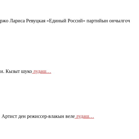
оржо Лариса Ревуцкая «Единый Россий» партийын ончылгоч
ни. Кызыт шуко
лудаш…
Артист ден режиссер-влакын веле
лудаш…