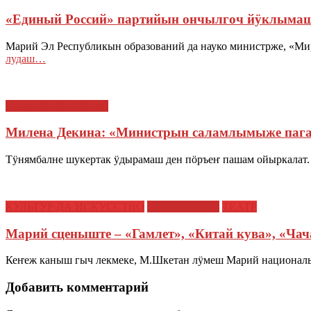
«Единый Россий» партийын ончылгоч йӱклыма
Марий Эл Республикын образований да науко министрже, «М
лудаш…
САМЫРЫК ТУКЫМ
Милена Декина: «Министрын саламлымыже па
Тӱнямбалне шукертак ӱдырамаш ден пӧръеҥ пашам ойыркалат.
КУЛЬТУР ДА ИСКУССТВО
СЫМЫКТЫШ
ТЕАТР
Марий сценыште – «Гамлет», «Китай кува», «Чач
Кеҥеж каныш гыч лекмеке, М.Шкетан лӱмеш Марий национальн
Добавить комментарий