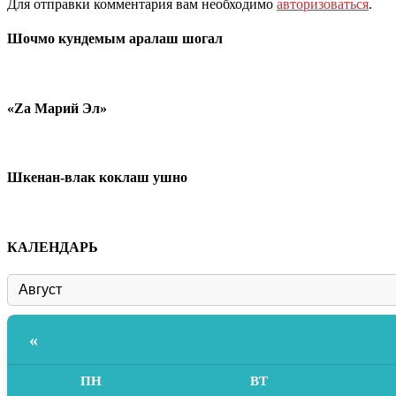
Для отправки комментария вам необходимо
авторизоваться
.
Шочмо кундемым аралаш шогал
«Zа Марий Эл»
Шкенан-влак коклаш ушно
КАЛЕНДАРЬ
«
ПН
ВТ