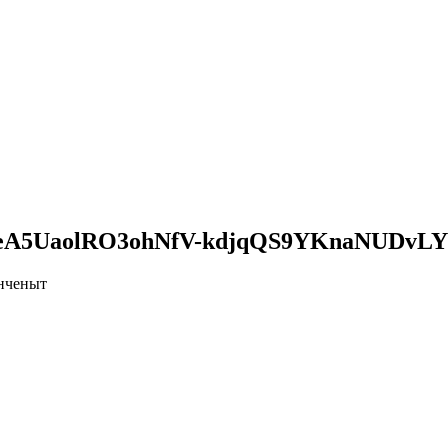
eA5UaolRO3ohNfV-kdjqQS9YKnaNUDvLY
нченыт