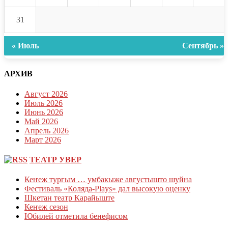
31
« Июль
Сентябрь »
АРХИВ
Август 2026
Июль 2026
Июнь 2026
Май 2026
Апрель 2026
Март 2026
ТЕАТР УВЕР
Кеҥеж тургым … умбакыже августышто шуйна
Фестиваль «Коляда-Plays» дал высокую оценку
Шкетан театр Карайыште
Кеҥеж сезон
Юбилей отметила бенефисом