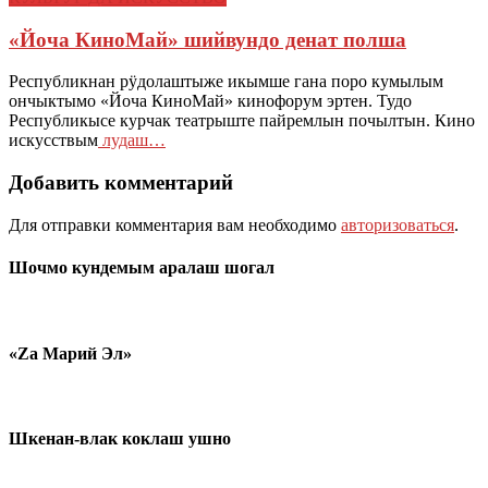
«Йоча КиноМай» шийвундо денат полша
Республикнан рӱдолаштыже икымше гана поро кумылым
ончыктымо «Йоча КиноМай» кинофорум эртен. Тудо
Республикысе курчак театрыште пайремлын почылтын. Кино
искусствым
лудаш…
Добавить комментарий
Для отправки комментария вам необходимо
авторизоваться
.
Шочмо кундемым аралаш шогал
«Zа Марий Эл»
Шкенан-влак коклаш ушно