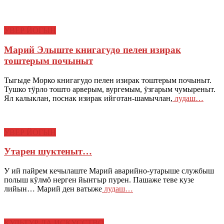
УВЕР ЙОГЫН
Марий Элыште книгагудо пелен изирак
тоштерым почыныт
Тыгыде Морко книгагудо пелен изирак тоштерым почыныт.
Тушко тӱрло тошто арверым, вургемым, ӱзгарым чумыреныт.
Ял калыклан, поснак изирак ийготан-шамычлан,
лудаш…
УВЕР ЙОГЫН
Утарен шуктеныт…
У ий пайрем кечылаште Марий аварийно-утарыше службыш
полыш кӱлмӧ нерген йыҥгыр пурен. Пашаже теве кузе
лийын… Марий ден ватыже
лудаш…
КУЛЬТУР ДА ИСКУССТВО