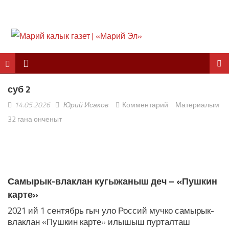
суб 2
14.05.2026
Юрий Исаков
Комментарий
Материалым
32 гана онченыт
ЛУДАШ ТЕМЛЕНА:
Самырык-влаклан кугыжаныш деч – «Пушкин
карте»
2021 ий 1 сентябрь гыч уло Россий мучко самырык-
влаклан «Пушкин карте» илышыш пурталташ