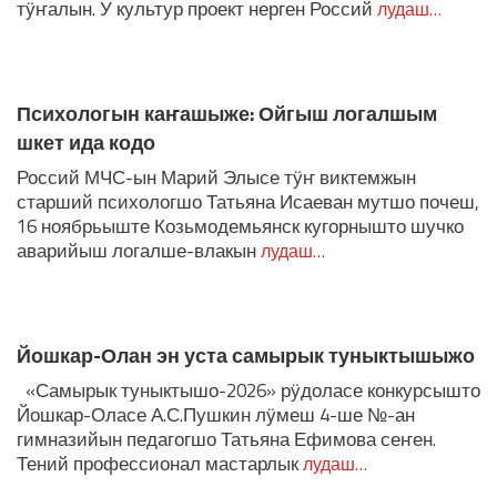
тӱҥалын. У культур проект нерген Россий
лудаш…
Психологын каҥашыже: Ойгыш логалшым
шкет ида кодо
Россий МЧС-ын Марий Элысе тӱҥ виктемжын
старший психологшо Татьяна Исаеван мутшо почеш,
16 ноябрьыште Козьмодемьянск кугорнышто шучко
аварийыш логалше-влакын
лудаш…
Йошкар-Олан эн уста самырык туныктышыжо
«Самырык туныктышо-2026» рӱдоласе конкурсышто
Йошкар-Оласе А.С.Пушкин лӱмеш 4-ше №-ан
гимназийын педагогшо Татьяна Ефимова сеҥен.
Тений профессионал мастарлык
лудаш…