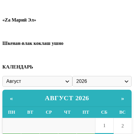
«Zа Марий Эл»
Шкенан-влак коклаш ушно
КАЛЕНДАРЬ
АВГУСТ 2026
«
»
ПН
ВТ
СР
ЧТ
ПТ
СБ
ВС
1
2