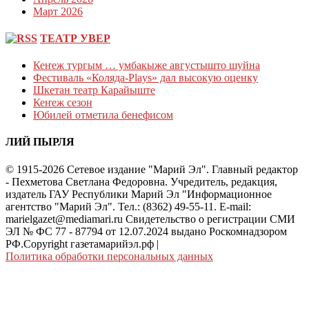
Март 2026
ТЕАТР УВЕР
Кеҥеж тургым … умбакыже августышто шуйна
Фестиваль «Коляда-Plays» дал высокую оценку
Шкетан театр Карайыште
Кеҥеж сезон
Юбилей отметила бенефисом
ЛИЙ ПЫРЛЯ
© 1915-2026 Сетевое издание "Марий Эл". Главный редактор
- Пехметова Светлана Федоровна. Учредитель, редакция,
издатель ГАУ Республики Марий Эл "Информационное
агентство "Марий Эл". Тел.: (8362) 49-55-11. E-mail:
marielgazet@mediamari.ru Свидетельство о регистрации СМИ
ЭЛ № ФС 77 - 87794 от 12.07.2024 выдано Роскомнадзором
РФ.Copyright газетамарийэл.рф
|
Политика обработки персональных данных