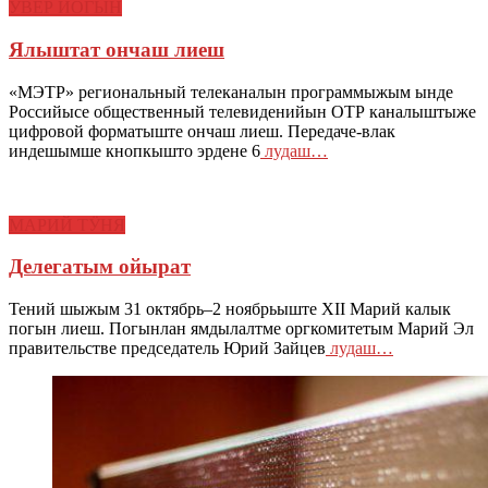
УВЕР ЙОГЫН
Ялыштат ончаш лиеш
«МЭТР» региональный телеканалын программыжым ынде
Российысе общественный телевиденийын ОТР каналыштыже
цифровой форматыште ончаш лиеш. Передаче-влак
индешымше кнопкышто эрдене 6
лудаш…
МАРИЙ ТӰНЯ
Делегатым ойырат
Тений шыжым 31 октябрь–2 ноябрьыште XII Марий калык
погын лиеш. Погынлан ямдылалтме оргкомитетым Марий Эл
правительстве председатель Юрий Зайцев
лудаш…