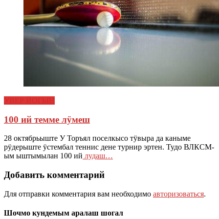
УВЕР ЙОГЫН
100 ий темме лӱмеш
28 октябрьыште У Торъял поселкысо тӱвыра да каныме
рӱдерыште ӱстембал теннис дене турнир эртен. Тудо ВЛКСМ-
ым ыштымылан 100 ий
лудаш…
Добавить комментарий
Для отправки комментария вам необходимо
авторизоваться
.
Шочмо кундемым аралаш шогал