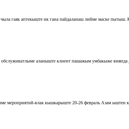
ыла гаяк аптекыште ик гана пайдаланаш лийме маске пытыш. 
м обслуживатлыме аланыште клиент пашажым умбакыже вияҥда 
ыме мероприятий-влак кышкарыште 20-26 февраль Азам ыштен к