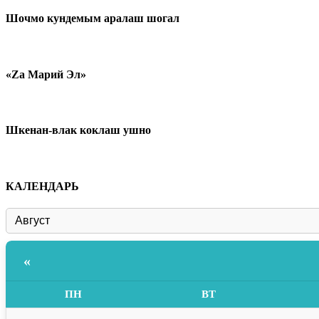
Шочмо кундемым аралаш шогал
«Zа Марий Эл»
Шкенан-влак коклаш ушно
КАЛЕНДАРЬ
«
ПН
ВТ