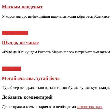
Маскым конденыт
У коронавирус инфекцийын шарлымыжлан кӧра республикысе ч
ЭКОНОМИКЕ
Шулдо, но чапле
«Рӱдӧ да Юл кундем Россеть Мариэнерго» потребитель-влакы
ТАЗАЛЫК
Могай ача-ава, тугай йоча
Тӱрлӧ чер деч аралалташ да таза илыш-йӱлам кучаш кумылаҥд
Добавить комментарий
Для отправки комментария вам необходимо
авторизоваться
.