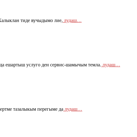
Калыклан тиде вучыдымо лие,
лудаш…
да ешартыш услуго ден сервис-шамычым темла.
лудаш…
ертме тазалыкым перегыме да
лудаш…