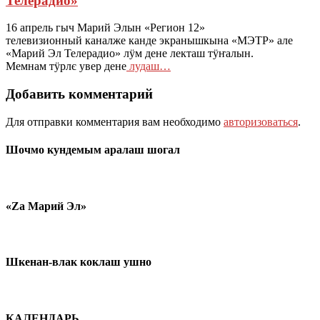
Телерадио»
16 апрель гыч Марий Элын «Регион 12»
телевизионный каналже канде экранышкына «МЭТР» але
«Марий Эл Телерадио» лӱм дене лекташ тӱҥалын.
Мемнам тӱрлє увер дене
лудаш…
Добавить комментарий
Для отправки комментария вам необходимо
авторизоваться
.
Шочмо кундемым аралаш шогал
«Zа Марий Эл»
Шкенан-влак коклаш ушно
КАЛЕНДАРЬ