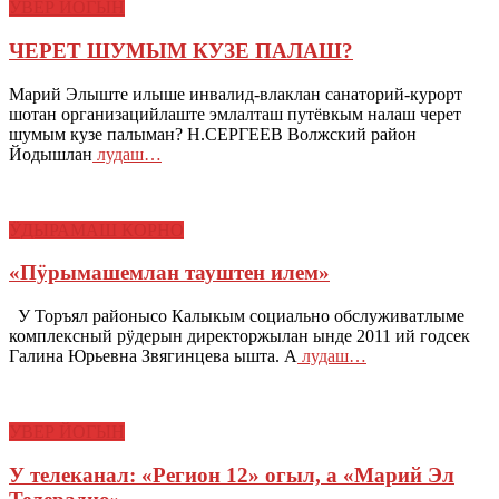
УВЕР ЙОГЫН
ЧЕРЕТ ШУМЫМ КУЗЕ ПАЛАШ?
Марий Элыште илыше инвалид-влаклан санаторий-курорт
шотан организацийлаште эмлалташ путёвкым налаш черет
шумым кузе палыман? Н.СЕРГЕЕВ Волжский район
Йодышлан
лудаш…
ӰДЫРАМАШ КОРНО
«Пӱрымашемлан тауштен илем»
У Торъял районысо Калыкым социально обслуживатлыме
комплексный рӱдерын директоржылан ынде 2011 ий годсек
Галина Юрьевна Звягинцева ышта. А
лудаш…
УВЕР ЙОГЫН
У телеканал: «Регион 12» огыл, а «Марий Эл