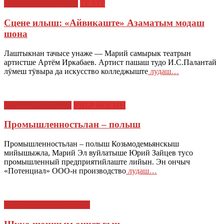
САМЫРЫК ТУКЫМ
ТЕАТР
Сцене илыш: «Айвикаште» Азаматым модаш
шона
Лаштыкнан тачысе унаже — Марий самырык театрын
артистше Артём Иркабаев. Артист пашаш тудо И.С.Палантай
лӱмеш тӱвыра да искусство колледжыште
лудаш…
МАРИЙ ЭЛ : ТАЧЕ
УВЕР ЙОГЫН
Промышленностьлан – полыш
Промышленностьлан – полыш Козьмодемьянскыш
мийышыжла, Марий Эл вуйлатыше Юрий Зайцев тусо
промышленный предприятийлаште лийын. Эн ончыч
«Потенциал» ООО-н производство
лудаш…
КАЛАСЕ, "МАРИЙ ЭЛ"