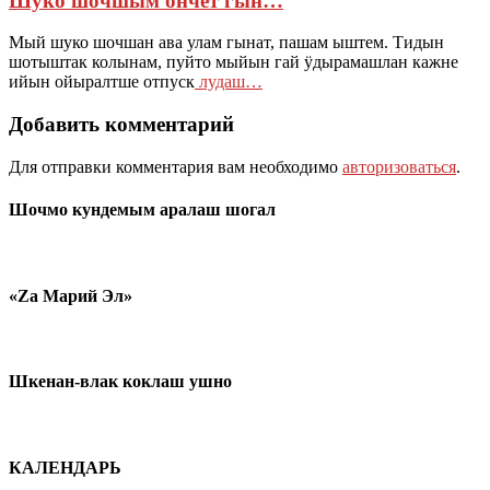
Шуко шочшым ончет гын…
Мый шуко шочшан ава улам гынат, пашам ыштем. Тидын
шотыштак колынам, пуйто мыйын гай ӱдырамашлан кажне
ийын ойыралтше отпуск
лудаш…
Добавить комментарий
Для отправки комментария вам необходимо
авторизоваться
.
Шочмо кундемым аралаш шогал
«Zа Марий Эл»
Шкенан-влак коклаш ушно
КАЛЕНДАРЬ