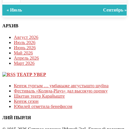
« Июль
Сентябрь »
АРХИВ
Август 2026
Июль 2026
Июнь 2026
Май 2026
Апрель 2026
Март 2026
ТЕАТР УВЕР
Кеҥеж тургым … умбакыже августышто шуйна
Фестиваль «Коляда-Plays» дал высокую оценку
Шкетан театр Карайыште
Кеҥеж сезон
Юбилей отметила бенефисом
ЛИЙ ПЫРЛЯ