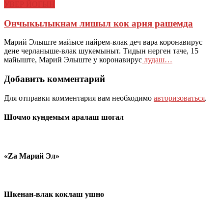
УВЕР ЙОГЫН
Ончыкылыкнам лишыл кок арня рашемда
Марий Элыште майысе пайрем-влак деч вара коронавирус
дене черланыше-влак шукемыныт. Тидын нерген таче, 15
майыште, Марий Элыште у коронавирус
лудаш…
Добавить комментарий
Для отправки комментария вам необходимо
авторизоваться
.
Шочмо кундемым аралаш шогал
«Zа Марий Эл»
Шкенан-влак коклаш ушно