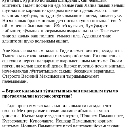
кӱнченыт, кӱртньӧ волакым шынденыт, сай левашым
ыштеныт. Тылеч посна ий еда манме гаяк Лапка памаш велыш
шуйналтше корнышто кӱварым шке вий денак ачалат. Тиде
ялыштак клуб уло, но тудо тӱкылымаште шинча, пашаеҥ уке.
Но ял калык ӧрдыж полыш деч поснак тушко погына. Теве У
ийым пеш сайын вашлие. Йӱштӧ кугызат, Лумӱдырат
лийыныт, лӱмынак программым ямдыленыт ыле. Теве тыге
тиде ял калык ваш полшен, умылен ила. Адакшым тиде
ялыште эн шуко вольыкым ашнат.
Але Кожласола ялым налаш. Тиде илемат вияҥеш, кумдаҥеш.
Тыште кызыт кок пачашан икмыняр пӧрт уло. Ял покшелнак
еш тукым нерген палдарыше шарныктышым ыштыме. Оксам
поген, ял калык шке вий денак йырже кӱртньӧ печым ыштыш,
йоча-влаклан лӱҥгалтышым сакыш, беседкым вераҥдыш.
Старосто Василий Максимовын тыршымыжымат
палемдыман.
– Верысе калыкын тӱҥалтышыжлан полышым пуымо
программылан кузерак эҥертеда?
– Тиде программе ял калыкын илышыжым саемдаш чот
полша. Ме программе шочмо икымше ийынжак тушко
ушненна. Кызыт марте тудлан эҥертен, Шокшем Памашыште,
Куэрсолаште, Купсолаште, Йошкар Памашыште корным
ыштыме. Йошкар Памашыште клуб ваштареш йоча-влаклан