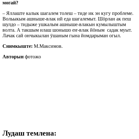
могай?
– Яллаште калык шагалем толеш – тиде ик эн кугу проблеме.
Вольыкым ашныше-влак ий еда шагалемыт. Шӧрлан ак пеш
шулдо – тидыже ушкалым ашныше-влакын кумылыштым
волта. А такшым илаш шонышо еҥ-влак йӧным садак муыт.
Лачак сай ончыкылан ӱшаным гына йомдарыман огыл.
Снимкыште:
М.Максимов.
Авторын
фотожо
Лудаш темлена: