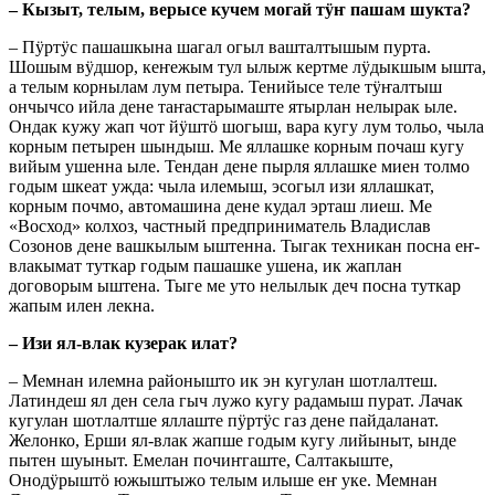
– Кызыт, телым, верысе кучем могай тӱҥ пашам шукта?
– Пӱртӱс пашашкына шагал огыл вашталтышым пурта.
Шошым вӱдшор, кеҥежым тул ылыж кертме лӱдыкшым ышта,
а телым корнылам лум петыра. Тенийысе теле тӱҥалтыш
ончычсо ийла дене таҥастарымаште ятырлан нелырак ыле.
Ондак кужу жап чот йӱштӧ шогыш, вара кугу лум тольо, чыла
корным петырен шындыш. Ме яллашке корным почаш кугу
вийым ушенна ыле. Тендан дене пырля яллашке миен толмо
годым шкеат ужда: чыла илемыш, эсогыл изи яллашкат,
корным почмо, автомашина дене кудал эрташ лиеш. Ме
«Восход» колхоз, частный предприниматель Владислав
Созонов дене вашкылым ыштенна. Тыгак техникан посна еҥ-
влакымат туткар годым пашашке ушена, ик жаплан
договорым ыштена. Тыге ме уто нелылык деч посна туткар
жапым илен лекна.
– Изи ял-влак кузерак илат?
– Мемнан илемна районышто ик эн кугулан шотлалтеш.
Латиндеш ял ден села гыч лужо кугу радамыш пурат. Лачак
кугулан шотлалтше яллаште пӱртӱс газ дене пайдаланат.
Желонко, Ерши ял-влак жапше годым кугу лийыныт, ынде
пытен шуыныт. Емелан почиҥгаште, Салтакыште,
Онодӱрыштӧ южыштыжо телым илыше еҥ уке. Мемнан