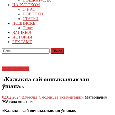
ЙОШКАР-ОЛА
НА РУССКОМ
О НАС
НОВОСТИ
СТАТЬИ
ПОДПИСКЕ
О нас
ВАШКЫЛ
ИСТОРИЙ
РЕКЛАМЕ
Найти:
УВЕР ЙОГЫН
«Калыкна сай ончыкылыклан
ӱшана», —
02.02.2024
Вячеслав Смоленцев
Комментарий
Материалым
398 гана онченыт
«Калыкна сай ончыкылыклан ӱшана», –