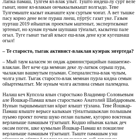
Лапка памаш, Тулгем ял-влак улыт. Тушто индеш-лу сурт веле
гынат, нине ял-влакын ончыкылыкышт волгыдо. Теве
Тулгемыште кызыт иканаште кум суртым чоҥат. А вет тышке
пасу корно дене веле пураш лиеш, пӱртӱс газат уке. Газым
пурташ 2019 ийыштак проектым ыштеныт, экспертизымат
эртеныт, но кунам пучым шупшаш тӱҥалыт, кызытеш пале
огыл. Туге гынат тыгай ялысе еш-влак дене кузе кугешнаш
огыл!
– Те старосто, тыгак активист-влаклан кузерак эҥертеда?
– Мый таум каласем эн ондак администрацийын пашаеҥже-
влаклан. Вет кече еда мемнан деке лу-латкок серыш пура,
чылажлан вашмутым пуыман. Специалистна-влак чулым,
чолга улыт. Тыгак старосто-влак мемнан пурла кидна семын
ойыртемалтыт. Ме нуным чолга активна семын палемдена.
Налаш кеч Купсола ялын старостыжо Владимир Соловьевым
але Йошкар-Памаш ялын старостыжо Анатолий Шабдаровым.
Нунын тыршымыштлан кӧрат ялышт тӱзлана. Теве Йошкар-
Памаш ялыште верысе калыкын тӱҥалтышыжлан полышым
пуымо проект почеш шуко еҥлан палыме, кугорно воктенак
верланыше памашым тӱзатышт. Кодшо ийынак калык деч
оксам поген, шке кумылын Йошкар-Памаш ял покшелне
верланыше памашым тӱзатышт. Тыште памашым уэш