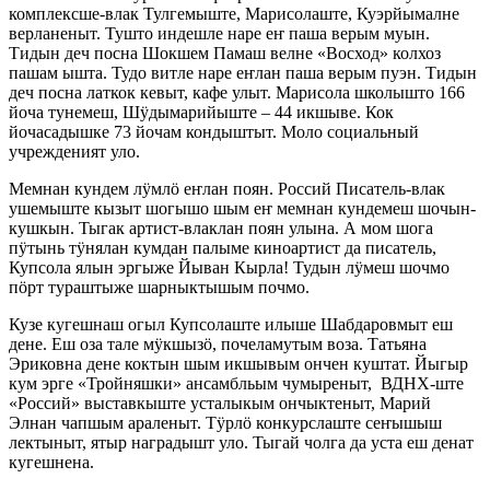
комплексше-влак Тулгемыште, Марисолаште, Куэрйымалне
верланеныт. Тушто индешле наре еҥ паша верым муын.
Тидын деч посна Шокшем Памаш велне «Восход» колхоз
пашам ышта. Тудо витле наре еҥлан паша верым пуэн. Тидын
деч посна латкок кевыт, кафе улыт. Марисола школышто 166
йоча тунемеш, Шӱдымарийыште – 44 икшыве. Кок
йочасадышке 73 йочам кондыштыт. Моло социальный
учрежденият уло.
Мемнан кундем лӱмлӧ еҥлан поян. Россий Писатель-влак
ушемыште кызыт шогышо шым еҥ мемнан кундемеш шочын-
кушкын. Тыгак артист-влаклан поян улына. А мом шога
пӱтынь тӱнялан кумдан палыме киноартист да писатель,
Купсола ялын эргыже Йыван Кырла! Тудын лӱмеш шочмо
пӧрт тураштыже шарныктышым почмо.
Кузе кугешнаш огыл Купсолаште илыше Шабдаровмыт еш
дене. Еш оза тале мӱкшызӧ, почеламутым воза. Татьяна
Эриковна дене коктын шым икшывым ончен куштат. Йыгыр
кум эрге «Тройняшки» ансамбльым чумыреныт, ВДНХ-ште
«Россий» выставкыште усталыкым ончыктеныт, Марий
Элнан чапшым араленыт. Тӱрлӧ конкурслаште сеҥышыш
лектыныт, ятыр наградышт уло. Тыгай чолга да уста еш денат
кугешнена.