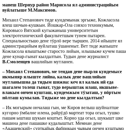
манеш Шернур район Марисола ял администрацийым
вуйлатыше М.Максимов.
Михаил Степанович тиде кундемынак эргыже, Кожласола
ялеш шочын-кушкын. Йошкар-Ола совхоз техникумым,
Кировысо Вятский кугыжаныш университетын
электротехнический факультетшым тунем пытарен.
Специальностьшо дене тӱрлӧ вере тыршен. 2014 ийыште ял
админстрацийым вуйлаташ ӱшаненыт. Вет тиде жапыште
Кожласола ялыштыже старосто лийын, илышыже кучем паша
дене кунар-гынат кылдалтын. Тудын дене журналист
В.Смоленцев
вашлийын мутланен.
– Михаил Степанович, ме тендан дене пырля кундемысе
икмыняр ялыште лийна, калык дене вашлийын
мутланышна да тидым шижна: кеч ял калык ий еда
шагалем толеш гынат, тудо верыштак илаш, икшыве-
влакым ончен кушташ, кундемжым тӱзаташ, у пӧртым
нӧлташ кумылан. Тидыже мо дене кылдалтын?
– Ик могырым ончалаш гын, ме Киров велыш шуйналтше
кугорно ӱмбалне илена, райрӱдӧ мартеат тора огыл, тушко
пашам ышташ шукын коштыт. Корно уда огыл, шукышт шке
машина дене пашашке кудалыштыт. Мемнан дене
«Акашевский» сурткайык фабрикын чывым ончен куштымо