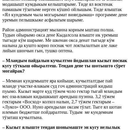
модашышт кумдыкым келыштарыме. Тиде ял воктенак
памашым тӱзатыме нерген кӱшнӧ ойлышым. Тиде ялыштак
«Ял кундемым чыла могырымат вияҥдымаш» программе дене
уремын пелышкыже асфальтым шарыме.
Район администрацият мыланна корным ышташ полша.
Тудын ойырымо окса дене Кыдалсола ялыште ик уремыш
тыгыде кӱм шарыме. Ме шкенан окса денат тыгыде кӱм
налына да кушто корно поснак чот локтылалтын але лаке
лийын шинчын гын, тушко оптена.
– Мландым пайдалын кучылтмо йодышлан кызыт поснак
кугу тӱткыш ойыралтеш. Тендан дене ты шотышто сӱрет
могайрак?
– Мемнан кундемыште яра кийыше, кучылталтдые пай
мланде участке-влакым суд гоч администраций кидыш
пуымо. Кызыт марте куд тӱжем чоло гектар тыгай мландым
вес оза-влакын кидышкышт арендыш пуэнна. 3,2 тӱжем
гектарым «Восход» колхоз налын, 2,7 тӱжем гектарым –
«Лукоз» ООО. Нуно арендылан оксам тӱлат. Тыге ял шотан
илемын бюджетше пойдаралтеш. Тудым ме кундемнам
тӱзаташ кучылтына.
– Кызыт ялыште тендан шонымаште эн кугу нелылык