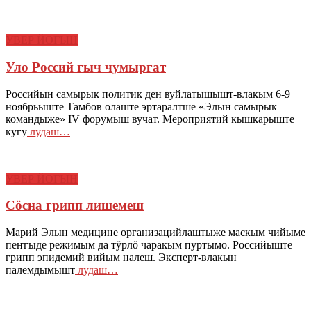
УВЕР ЙОГЫН
Уло Россий гыч чумыргат
Российын самырык политик ден вуйлатышышт-влакым 6-9
ноябрьыште Тамбов олаште эртаралтше «Элын самырык
командыже» IV форумыш вучат. Мероприятий кышкарыште
кугу
лудаш…
УВЕР ЙОГЫН
Сӧсна грипп лишемеш
Марий Элын медицине организацийлаштыже маскым чийыме
пеҥгыде режимым да тӱрлӧ чаракым пуртымо. Российыште
грипп эпидемий вийым налеш. Эксперт-влакын
палемдымышт
лудаш…