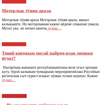
УВЕР ЙОГЫН
Моторлык тӱням арала
Моторлык тӱням арала Моторлык тӱням арала, маныт
калыкыште. Но моторлыкым кажне айдеме семынже умыла.
Мутат уке, эн ончыч шинча
лудаш…
УВЕР ЙОГЫН
Тений кеҥежым могай пайрем-влак мемнам
вучат?
Пытартыш жапыште республикыштына веле огыл эртыше
кугу, тӱрлӧ калыкым чумырышо мероприятийлаш Российын
регионлаж гыч турист-влакат лӱмын толын коштыт. Кажне
лудаш…
КУЧЕМЫШТЕ