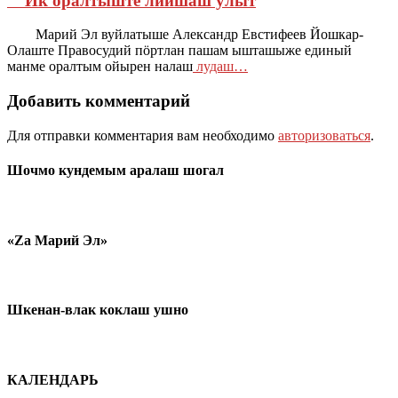
Ик оралтыште лийшаш улыт
Марий Эл вуйлатыше Александр Евстифеев Йошкар-
Олаште Правосудий пӧртлан пашам ышташыже единый
манме оралтым ойырен налаш
лудаш…
Добавить комментарий
Для отправки комментария вам необходимо
авторизоваться
.
Шочмо кундемым аралаш шогал
«Zа Марий Эл»
Шкенан-влак коклаш ушно
КАЛЕНДАРЬ