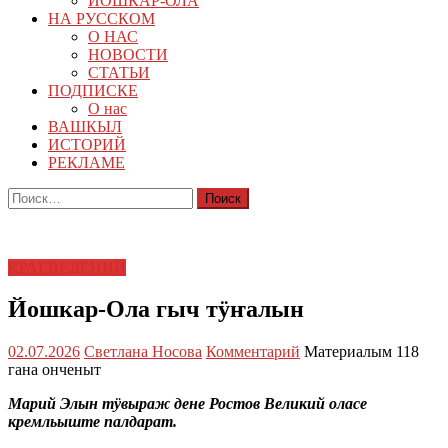
ЙОШКАР-ОЛА
НА РУССКОМ
О НАС
НОВОСТИ
СТАТЬИ
ПОДПИСКЕ
О нас
ВАШКЫЛ
ИСТОРИЙ
РЕКЛАМЕ
Найти:
КРАЕВЕДЕНИЙ
Йошкар-Ола гыч тӱҥалын
02.07.2026
Светлана Носова
Комментарий
Материалым 118
гана онченыт
Марий Элын тӱвыраж дене Ростов Великий оласе
кремльыште палдарат.