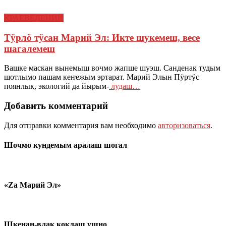
КРАЕВЕДЕНИЙ
Тӱрлӧ тӱсан Марий Эл: Икте шукемеш, весе
шагалемеш
Вашке маскан вынемыш вочмо жапше шуэш. Санденак тудым
шотлымо пашам кеҥежым эртарат. Марий Элын Пӱртӱс
поянлык, экологий да йырым-
лудаш…
Добавить комментарий
Для отправки комментария вам необходимо
авторизоваться
.
Шочмо кундемым аралаш шогал
«Zа Марий Эл»
Шкенан-влак коклаш ушно