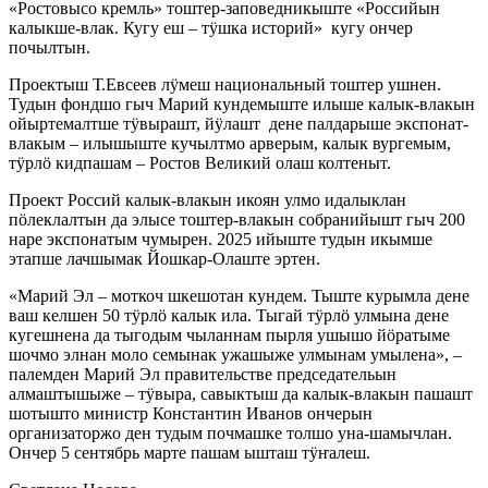
«Ростовысо кремль» тоштер-заповедникыште «Российын
калыкше-влак. Кугу еш – тӱшка историй» кугу ончер
почылтын.
Проектыш Т.Евсеев лӱмеш национальный тоштер ушнен.
Тудын фондшо гыч Марий кундемыште илыше калык-влакын
ойыртемалтше тӱвырашт, йӱлашт дене палдарыше экспонат-
влакым – илышыште кучылтмо арверым, калык вургемым,
тӱрлӧ кидпашам – Ростов Великий олаш колтеныт.
Проект Россий калык-влакын икоян улмо идалыклан
пӧлеклалтын да элысе тоштер-влакын собранийышт гыч 200
наре экспонатым чумырен. 2025 ийыште тудын икымше
этапше лачшымак Йошкар-Олаште эртен.
«Марий Эл – моткоч шкешотан кундем. Тыште курымла дене
ваш келшен 50 тӱрлӧ калык ила. Тыгай тӱрлӧ улмына дене
кугешнена да тыгодым чыланнам пырля ушышо йӧратыме
шочмо элнан моло семынак ужашыже улмынам умылена», –
палемден Марий Эл правительстве председательын
алмаштышыже – тӱвыра, савыктыш да калык-влакын пашашт
шотышто министр Константин Иванов ончерын
организаторжо ден тудым почмашке толшо уна-шамычлан.
Ончер 5 сентябрь марте пашам ышташ тӱҥалеш.