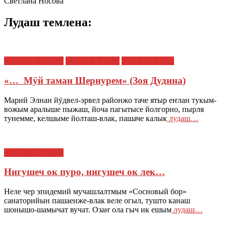
Светлана Носова
Лудаш темлена:
КРАЕВЕДЕНИЙ
МАРИЙ ТӰНЯ
УВЕР ЙОГЫН
«… Мӱй таман Шернурем» (Зоя Дудина)
Марий Элнан йӱдвел-эрвел районжо таче ятыр еҥлан тукым-
вожым аралыше пыжаш, йоча пагытысе йолгорно, пырля
тунемме, келшыме йолташ-влак, пашаче калык
лудаш…
КРАЕВЕДЕНИЙ
Нигушеч ок пуро, нигушеч ок лек…
Неле чер эпидемий мучашлалтмым «Сосновый бор»
санаторийын пашаенже-влак веле огыл, тушто канаш
шонышо-шамычат вучат. Озаҥ ола гыч ик ешым
лудаш…