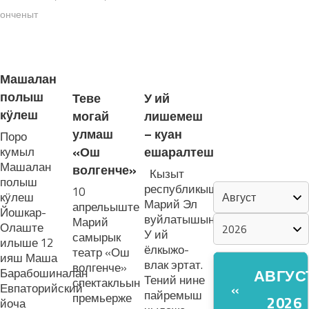
онченыт
«ZА МАРИЙ
ЭЛ»
ЛУДАШ ТЕМЛЕНА:
Машалан
ШКЕНАН-
полыш
Теве
У ий
ВЛАК
кӱлеш
могай
лишемеш
КОКЛАШ
УШНО
улмаш
– куан
Поро
кумыл
«Ош
ешаралтеш
Машалан
волгенче»
КАЛЕНДАРЬ
Кызыт
полыш
республикыштына
10
кӱлеш
Марий Эл
апрельыште
Йошкар-
вуйлатышын
Марий
Олаште
У ий
самырык
илыше 12
ёлкыжо-
театр «Ош
ияш Маша
влак эртат.
волгенче»
Барабошиналан
АВГУС
Тений нине
спектакльын
«
Евпаторийский
пайремыш
премьерже
2026
йоча