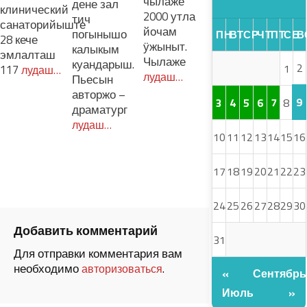
чылаже
дене зал
клинический
2000 утла
тич
санаторийыште
йочам
погынышо
ПН
ВТ
СР
ЧТ
ПТ
СБ
В
28 кече
ӱжыныт.
калыкым
эмлалташ
Чылаже
куандарыш.
2
1
117
лудаш…
лудаш…
Пьесын
авторжо –
9
3
4
5
6
7
8
драматург
лудаш…
10
11
12
13
14
15
16
17
18
19
20
21
22
23
24
25
26
27
28
29
30
Добавить комментарий
31
Для отправки комментария вам
необходимо
.
авторизоваться
«
Сентябрь
Июль
»